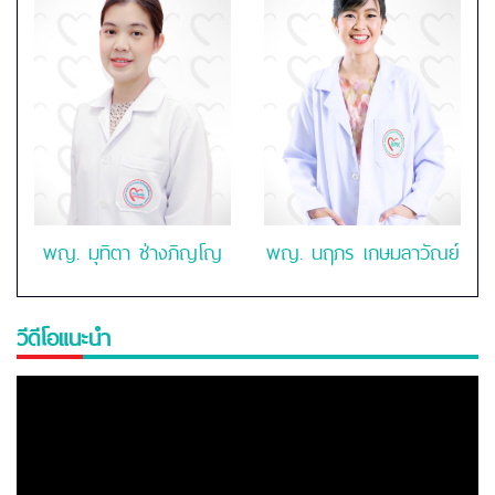
พญ. นฤภร เกษมลาวัณย์
พญ. มุทิตา ช่างภิญโญ
วีดีโอแนะนำ