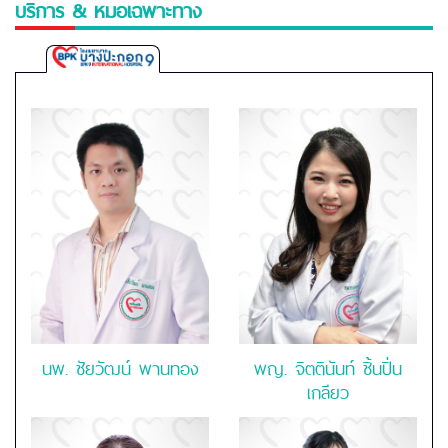
บริการ & หมอเฉพาะทาง
Bangpakok
9
International
Hospital
นพ. ชัยวัฒน์ พานทอง
พญ. จิตตินันท์ ชิ้นปิ่น
เกลียว