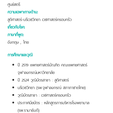
ศูนย์สตรี
ความเฉพาะทางด้าน:
สูติศาสตร์-นรีเวชวิทยา เวชศาสตร์ครอบครัว
เกี่ยวกับโรค:
ภาษาที่พูด:
อังกฤษ , ไทย
การศึกษาและวุฒิ
ปี 2519 แพทยศาสตร์บัณฑิต คณะแพทยศาสตร์
จุฬาลงกรณ์มหาวิทยาลัย
ปี 2524 วุฒิบัตรสาขา : สูติศาสตร์
นรีเวชวิทยา (รพ.จุฬาลงกรณ์ สภากาชาดไทย)
วุฒิบัตรสาขา : เวชศาสตร์ครอบครัว
ประกาศนียบัตร : หลักสูตรการบริหารโรงพยาบาล
(รพ.รามาธิบดี)