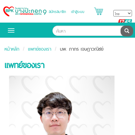
สมัครสมาชิก
เข้าสู่ระบบ
Bangpakok
Hospital
B
H
ค้น
Toggle
navigation
หน้าหลัก
แพทย์ของเรา
นพ. ภากร เจษฎาวณิชย์
แพทย์ของเรา