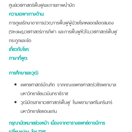
ศูนย์เวชศาสตร์ฟื้นฟูและกายภาพบำบัด
ความเฉพาะทางด้าน:
การดูแลรักษาอาการปวด,การฟื้นฟูผู้ป่วยโรคหลอดเลือดสมอง
(Stroke),เวชศาสตร์การกีฬา และการฟื้นฟูหัวใจ,เวชศาสตร์ฟื้นฟู
กระดูกและข้อ
เกี่ยวกับโรค:
ภาษาที่พูด:
การศึกษาและวุฒิ
แพทยศาสตร์บัณฑิต จากคณะแพทยศาสตร์วชิรพยาบาล
มหาวิทยาลัยนวมินทราธิราช
วุฒิบัตรสาขาเวชศาสตร์ฟื้นฟู โรงพยาบาลศรีนครินทร์
มหาวิทยาลัยขอนแก่น
กรุณานัดหมายล่วงหน้า เนื่องจากตารางแพทย์อาจมีการ
เปลี่ยนแปลง โทร.1745