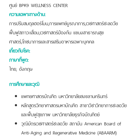
ศูนย์ BPK9 WELLNESS CENTER
ความเฉพาะทางด้าน:
การปรับสมดุลฮอร์โมน,การแพทย์บูรณาการ,เวชศาสตร์ชะลอวัย
ฟื้นฟูสภาวะเสื่อม,เวชศาสตร์ป้องกัน แขนงสาธารณสุข
ศาสตร์,โภชนาการและสารเสริมอาหารเฉพาะบุคคล
เกี่ยวกับโรค:
ภาษาที่พูด:
ไทย, อังกฤษ
การศึกษาและวุฒิ
แพทยศาสตรบัณฑิต มหาวิทยาลัยสงขลานครินทร์
หลักสูตรวิทยาศาสตรมหาบัณฑิต สาขาวิชาวิทยาการชะลอวัย
และฟื้นฟูสุขภาพ มหาวิทยาลัยธุรกิจบัณฑิตย์
วุฒิบัตรเวชศาสตร์ชะลอวัย สถาบัน American Board of
Anti-Aging and Regenerative Medicine (ABAARM)