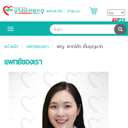
สมัครสมาชิก
เข้าสู่ระบบ
Bangpakok
Hospital
B
H
ค้น
Toggle
navigation
หน้าหลัก
แพทย์ของเรา
พญ. พาณิภัค เต็มบุญนาค
แพทย์ของเรา