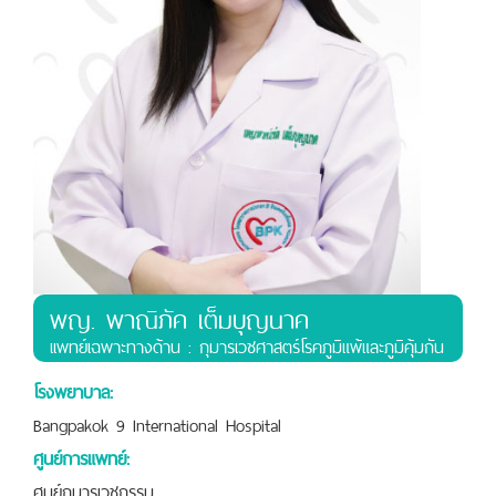
พญ. พาณิภัค เต็มบุญนาค
เเพทย์เฉพาะทางด้าน : กุมารเวชศาสตร์โรคภูมิแพ้และภูมิคุ้มกัน
โรงพยาบาล:
Bangpakok 9 International Hospital
ศูนย์การแพทย์:
ศูนย์กุมารเวชกรรม