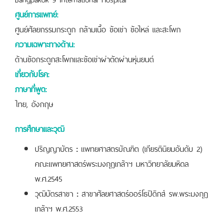
ศูนย์การแพทย์:
ศูนย์ศัลยกรรมกระดูก กล้ามเนื้อ ข้อเข่า ข้อไหล่ และสะโพก
ความเฉพาะทางด้าน:
ด้านข้อกระดูกสะโพกและข้อเข่าผ่าตัดผ่านหุ่นยนต์
เกี่ยวกับโรค:
ภาษาที่พูด:
ไทย, อังกฤษ
การศึกษาและวุฒิ
ปริญญาบัตร
:
แพทยศาสตรบัณฑิต (เกียรตินิยมอันดับ 2)
คณะแพทยศาสตร์พระมงกุฎเกล้าฯ มหาวิทยาลัยมหิดล
พ.ศ.2545
วุฒิบัตรสาขา
:
สาขาศัลยศาสตร์ออร์โธปิดิกส์ รพ.พระมงกุฎ
เกล้าฯ พ.ศ.2553