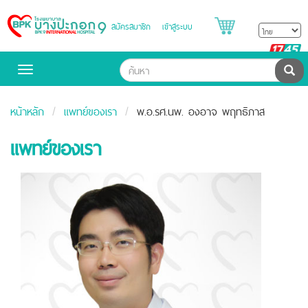
สมัครสมาชิก
เข้าสู่ระบบ
Bangpakok
Hospital
B
H
ค้น
Toggle
navigation
หน้าหลัก
แพทย์ของเรา
พ.อ.รศ.นพ. องอาจ พฤทธิภาส
แพทย์ของเรา