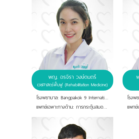
พญ. อรจิรา วงษ์ดนตรี
พ
เวชศาสตร์ฟื้นฟู (Rehabilitation Medicine)
โรงพยาบาล: Bangpakok 9 International Hospital
เเพทย์เฉพาะทางด้าน: การกระตุ้นสมองเเละกล้ามเนื้อด้วยอุปกรณ์แม่เหล็กไฟฟ้า,การตรวจเเละวินิจฉัยการทำงานของเส้นประสาท,การฝังเข็มเเบบตะวันตก อาการปวดกล้ามเนื้อ (office syndrome),การฟื้นฟูผู้ป่วย อัมพฤกษ์ อัมพาต,การฟื้นฟูหลังผ่าตัด การฟื้นฟูหลังการบาดเจ็บของกล้ามเนื้อและเส้นประสาท
เเพทย์