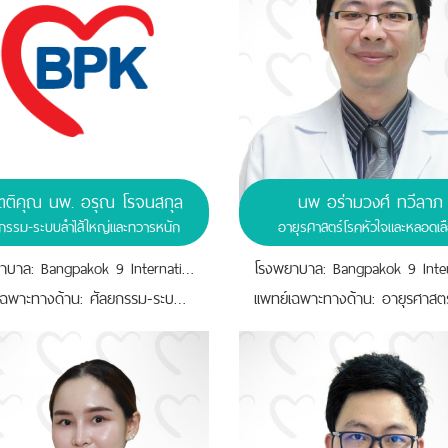
ิตติคุณ นพ. อรุณ โรจนสกุล
นพ อร่ามวงศ์ ทวีลาภ
ยกรรม-ระบบลำไส้ใหญ่และทวารหนัก
อายุรศาสตร์โรคหัวใจและหลอดเล
โรงพยาบาล: Bangpakok 9 International Hospital
เเพทย์เฉพาะทางด้าน: ศัลยกรรม-ระบบลำไส้ใหญ่และทวารหนัก