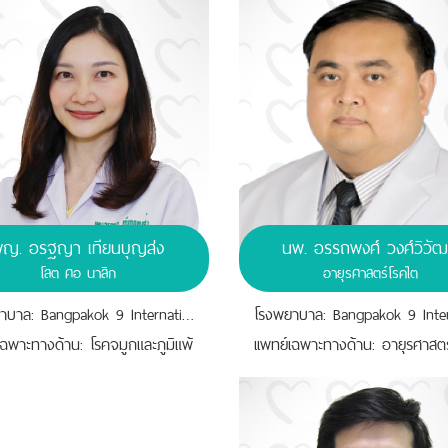
ญ. อรฐญา เทียนบุญส่ง
นพ. อรรถพงศ์ วงศ์วิวัฒ
โสต ศอ นาสิก
อายุรศาสตร์โรคไต
โรงพยาบาล: Bangpakok 9 International Hospital
เฉพาะทางด้าน: โรคจมูกและภูมิแพ้
เเพทย์เฉพาะทางด้าน: อายุรศาสตร