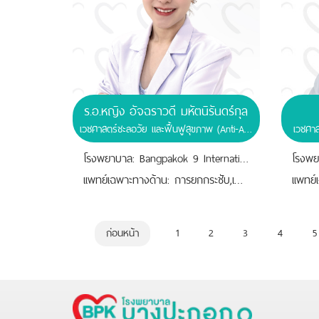
ร.อ.หญิง อัจฉราวดี มหัตนิรันดร์กุล
เวชศาสตร์ชะลอวัย และฟื้นฟูสุขภาพ (Anti-Aging & Regenerative Medicine)
เวชศาส
โรงพยาบาล: Bangpakok 9 International Hospital
เเพทย์เฉพาะทางด้าน: การยกกระชับ,เทคนิคการออกแบบใบหน้า,เวชศาสตร์ความงาม,เวชศาสตร์ชะลอวัย และฟื้นฟูสุขภาพ
ก่อนหน้า
1
2
3
4
5