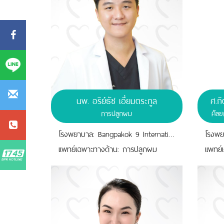
นพ. อริย์ธัช เอี่ยมตระกูล
ศ.ก
การปลูกผม
ศัล
โรงพยาบาล: Bangpakok 9 International Hospital
เเพทย์เฉพาะทางด้าน: การปลูกผม