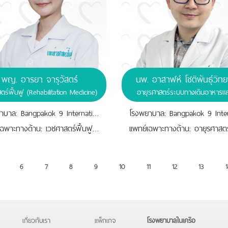
พญ. อารยา จารุวัสตร์
นพ. อาสาฬห์ โชติพันธุ์วิทย
ตร์ฟื้นฟู (Rehabilitation Medicine)
อายุรศาสตร์ระบบทางเดินอาหารแล
โรงพยาบาล: Bangpakok 9 International Hospital
เเพทย์เฉพาะทางด้าน: เวชศาสตร์ฟื้นฟู (Rehabilitation Medicine)
6
7
8
9
10
11
12
13
1
เกี่ยวกับเรา
แพ็กเกจ
โรงพยาบาลในเครือ