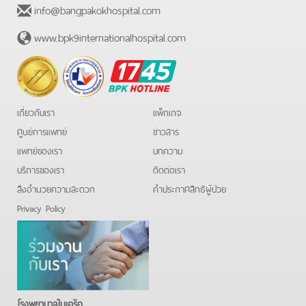
info@bangpakokhospital.com
www.bpk9internationalhospital.com
BPK
Hotline
เกี่ยวกับเรา
แพ็กเกจ
ศูนย์การแพทย์
ข่าวสาร
แพทย์ของเรา
บทความ
บริการของเรา
ติดต่อเรา
สิ่งอำนวยความสะดวก
คําประกาศสิทธิผู้ป่วย
Privacy Policy
โรงพยาบาลในเครือ