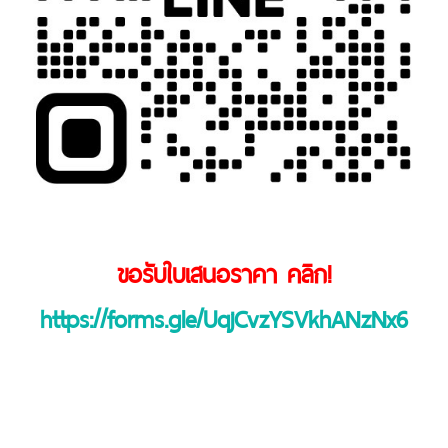
ขอรับใบเสนอราคา คลิก
!
https://forms.gle/UqjCvzYSVkhANzNx6