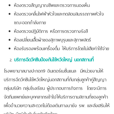
ห้องตรวจสัญญาณชีพและตรวจการมองเห็น
ห้องตรวจคลื่นไฟฟ้าหัวใจและทดสอบสมรรถภาพหัวใจ
ขณะออกกำลังกาย
ห้องตรวจปฏิบัติการ หรือการตรวจทางรังสี
ห้องเปลี่ยนเสื้อผ้าของสุภาพบุรุษและสุภาพสตรี
ห้องรับรองพร้อมเครื่องดื่ม ให้บริการโดยไม่เสียค่าใช้จ่าย
บริการฉีดวัคซีนป้องกันไข้หวัดใหญ่ นอกสถานที่
โรงพยาบาลบางปะกอก9 อินเตอร์เนชั่นแนล มีหน่วยงานให้
บริการฉีดวัคซีนไข้หวัดใหญ่
นอกสถานที่กับกลุ่มลูกค้าคู่สัญญา
กลุ่มบริษัท กลุ่มโรงเรียน ผู้ประกอบการกิจการ โดยจะมีการ
จัดทีมแพทย์และบุคคลากรเข้าไปให้บริการตามสถานที่ของลูกค้า
เพื่ออำนวยความสะดวกไม่ต้องเดินทางมายัง รพ. และส่งเสริมให้
บริษัท มีภูมิคุ้มกันโรคภัยอีกด้วย