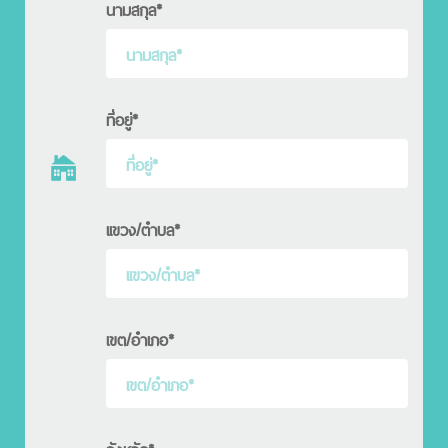
นามสกุล*
ที่อยู่*
เเขวง/ตำบล*
เขต/อำเภอ*