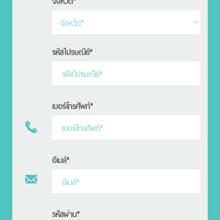
จังหวัด*
รหัสไปรษณีย์*
เบอร์โทรศัพท์*
อีเมล์*
รหัสผ่าน*