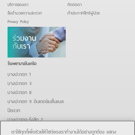
บริการของเรา
ติดต่อเรา
สิ่งอำนวยความสะดวก
คําประกาศสิทธิผู้ป่วย
Privacy Policy
โรงพยาบาลในเครือ
บางปะกอก 1
บางปะกอก 3
บางปะกอก 8
บางปะกอก 9 อินเตอร์เนชั่นแนล
ปิยะเวท
บางปะกอก-รังสิต 2
บางปะกอกสมุทรปราการ
เราใช้คุกกี้เพื่อช่วยให้ไซต์ของเราทำงานได้อย่างถูกต้อง แสดง