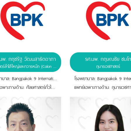
 นพ. กฤชรัฐ วัฒนสาธิตอาภา
รศ.นพ. กฤษณชัย ชมโ
ศัลยศาสตร์ลำไส้ใหญ่และทวารหนัก (Colon and Rectal Surgery)
กุมารเวชศาสตร์
โรงพยาบาล: Bangpakok 9 International Hospital
เเพทย์เฉพาะทางด้าน: ศัลยศาสตร์ทั่วไป,ศัลยศาสตร์ลำไส้ใหญ่และทวารหนัก