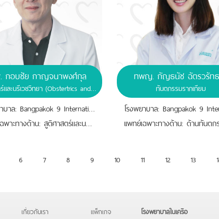
. กอบชัย กาญจนาพงศ์กุล
ทพญ. กัญธนัช ฉัตรวรัท
สูติศาสตร์และนรีเวชวิทยา (Obstertrics and Gynaecology)
ทันตกรรมรากเทียม
โรงพยาบาล: Bangpakok 9 International Hospital
เเพทย์เฉพาะทางด้าน: สูติศาสตร์และนรีเวชวิทยา
6
7
8
9
10
11
12
13
1
เกี่ยวกับเรา
แพ็กเกจ
โรงพยาบาลในเครือ