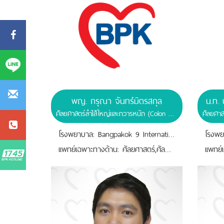
พญ. กรุณา จันทร์มิตรสกุล
น.ท.
ศัลยศาสตร์ลำไส้ใหญ่และทวารหนัก (Colon and Rectal Surgery)
โรงพยาบาล: Bangpakok 9 International Hospital
เเพทย์เฉพาะทางด้าน: ศัลยศาสตร์,ศัลยศาสตร์ลำไส้ใหญ่และทวารหนัก