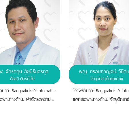
พ.
จักรกฤษ อุ้ยนิรันดรกุล
พญ. กรอบกาญจน์ วิชิต
ศัลยศาสตร์ทั่วไป
จักษุวิทยาเด็กและตาเข
โรงพยาบาล: Bangpakok 9 International Hospital
เเพทย์เฉพาะทางด้าน: ผ่าตัดลดความอ้วน,ศัลยศาสตร์ทั่วไป