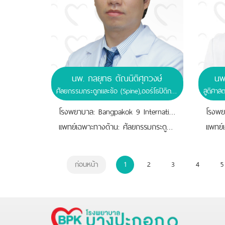
นพ. กลยุทธ ตัณนิติศุภวงษ์
นพ
ศัลยกรรมกระดูกและข้อ (Spine),ออร์โธปิดิกส์ ( Orthopedic Surgery )
โรงพยาบาล: Bangpakok 9 International Hospital
เเพทย์เฉพาะทางด้าน: ศัลยกรรมกระดูกและข้อ (Spine)
ก่อนหน้า
1
2
3
4
5