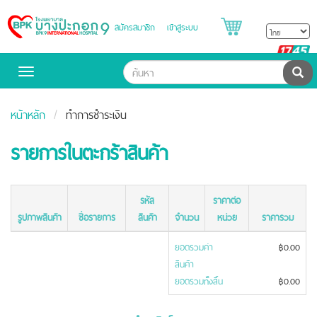
สมัครสมาชิก
เข้าสู่ระบบ
Bangpakok
Hospital
B
H
ค้น
Toggle
navigation
หน้าหลัก
ทำการชำระเงิน
รายการในตะกร้าสินค้า
รหัส
ราคาต่อ
รูปภาพสินค้า
ชื่อรายการ
สินค้า
จำนวน
หน่วย
ราคารวม
ยอดรวมค่า
฿0.00
สินค้า
ยอดรวมทั้งสิ้น
฿0.00