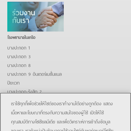
โรงพยาบาลในเครือ
บางปะกอก 1
บางปะกอก 3
บางปะกอก 8
บางปะกอก 9 อินเตอร์เนชั่นแนล
ปิยะเวท
บางปะกอก-รังสิต 2
บางปะกอกสมุทรปราการ
เราใช้คุกกี้เพื่อช่วยให้ไซต์ของเราทำงานได้อย่างถูกต้อง แสดง
Facebook
Youtube
Line
เนื้อหาและโฆษณาที่ตรงกับความสนใจของผู้ใช้ เปิดให้ใช้
คุณสมบัติทางโซเชียลมีเดีย และเพื่อวิเคราะห์การเข้าถึงข้อมูล
โรงพยาบาลบางปะกอก 9 อินเตอร์เนชั่นแนล
ของเรา เรายังแบ่งปันข้อมูลการใช้งานไซต์กับพาร์ทเนอร์โซเชีย