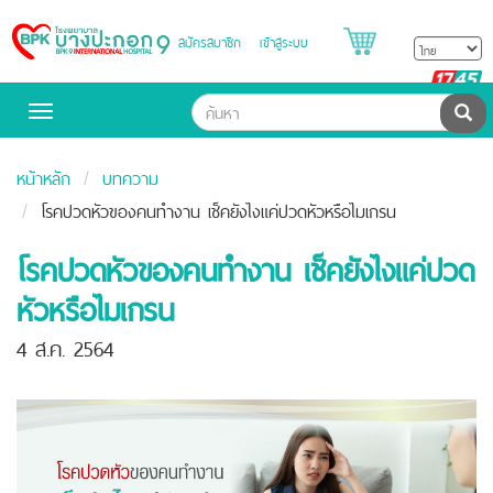
สมัครสมาชิก
เข้าสู่ระบบ
Bangpakok
Hospital
B
H
ค้น
Toggle
navigation
หน้าหลัก
บทความ
โรคปวดหัวของคนทำงาน เช็คยังไงแค่ปวดหัวหรือไมเกรน
โรคปวดหัวของคนทำงาน เช็คยังไงแค่ปวด
หัวหรือไมเกรน
4 ส.ค. 2564