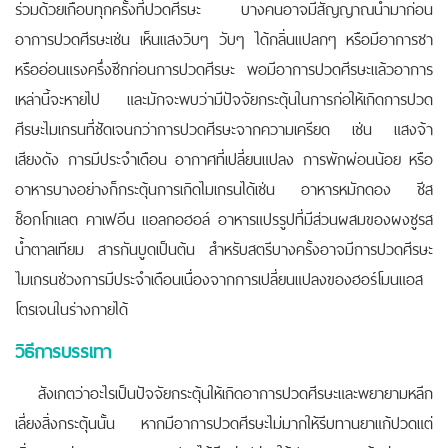
ร่วมด้วยเกือบทุกครั้งที่ปวดศีรษะ บางคนอาจมีสัญญาณนำมาก่อน
อาการปวดศีรษะเช่น เห็นแสงวิบๆ วับๆ ได้กลิ่นแปลกๆ หรือมีอาการชา
หรืออ่อนแรงครึ่งซีกก่อนการปวดศีรษะ พอมีอาการปวดศีรษะแล้วอาการ
เหล่านี้จะหายไป และมักจะพบว่ามีปัจจัยกระตุ้นในการก่อให้เกิดการปวด
ศีรษะไมเกรนที่ชัดเจนกว่าการปวดศีรษะจากความเครียด เช่น แสงจ้า
เสียงดัง การมีประจำเดือน อากาศที่เปลี่ยนแปลง การพักผ่อนน้อย หรือ
อาหารบางอย่างก็กระตุ้นการเกิดไมเกรนได้เช่น อาหารหมักดอง ชีส
ช็อกโกแลต คาเฟอีน แอลกอฮอล์ อาหารแปรรูปที่มีส่วนผสมของผงชูรส
น้ำตาลเทียม สารกันบูดเป็นต้น สำหรับสตรีบางครั้งอาจมีการปวดศีรษะ
ไมเกรนช่วงการมีประจำเดือนเนื่องจากการเปลี่ยนแปลงของฮอร์โมนแอส
โตรเจนในร่างกายได้
วิธีการบรรเทา
สังเกตว่าอะไรเป็นปัจจัยกระตุ้นให้เกิดอาการปวดศีรษะและพยายามหลีก
เลี่ยงสิ่งกระตุ้นนั้น หากมีอาการปวดศีรษะไม่มากให้รีบทานยาแก้ปวดแต่