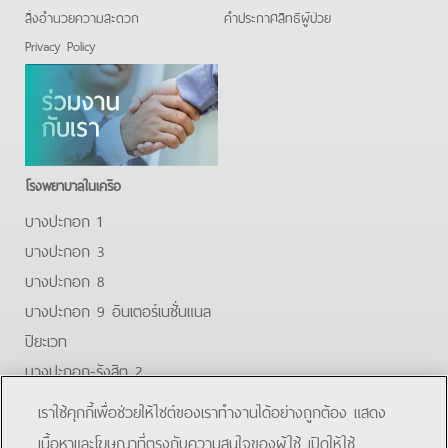
สิ่งอำนวยความสะดวก
คําประกาศสิทธิผู้ป่วย
Privacy Policy
โรงพยาบาลในเครือ
บางปะกอก 1
บางปะกอก 3
บางปะกอก 8
บางปะกอก 9 อินเตอร์เนชั่นแนล
ปิยะเวท
บางปะกอก-รังสิต 2
บางปะกอกสมุทรปราการ
เราใช้คุกกี้เพื่อช่วยให้ไซต์ของเราทำงานได้อย่างถูกต้อง แสดง
Facebook
Youtube
Line
เนื้อหาและโฆษณาที่ตรงกับความสนใจของผู้ใช้ เปิดให้ใช้