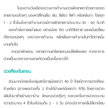
ในระหว่างวันหรือระหว่างการทำงานควรพักสายตาด้วยการทอด
สายตามองไกลๆ มองหาสีโทนเย็น เช่น สีเขียว สีฟ้า หรือหลับตา โดยทุก
1 - 2 ชั่วโมงในการทำงานควรมีการพักสายตาประมาณ 30 - 60 วินาที
ออกกำลังกายสม่ำเสมอ อย่างน้อย 150 นาที/สัปดาห์ และหมั่นเปลี่ยน
อิริยาบถบ่อยๆ ระหว่างการทำงาน หลีกเลี่ยงการทำงานในท่าใดท่าหนึ่ง
นานเกินไป
หาเวลาพักผ่อน คลายความเครียดและนอนให้เพียงพอ หากอาการ
ปวดเป็นมากอาจทานยาแก้ปวดเป็นครั้งคราวได้
ปวดศีรษะไมเกรน
ส่วนมากมักพบในกลุ่มสตรีอายุน้อยกว่า 40 ปี โดยมีอาการปวดศีรษะ
ข้างเดียว (อาจพบปวดทั้ง 2 ข้างได้บ้างแต่น้อยกว่า 15%) โดยอาจปวด
สลับไปมาซ้ายบ้างขวาบ้าง ลักษณะปวดตุ๊บๆ ระยะเวลาในการปวดจะนาน
กว่าประมาณ 4 ชั่วโมงไปจนถึง 2 - 3 วัน มักจะมีอาการคลื่นไส้อาเจียน