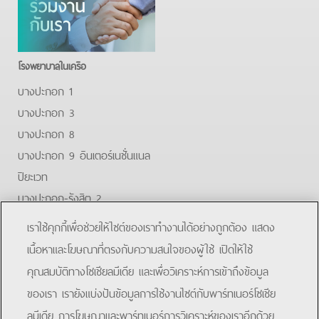
โรงพยาบาลในเครือ
บางปะกอก 1
บางปะกอก 3
บางปะกอก 8
บางปะกอก 9 อินเตอร์เนชั่นแนล
ปิยะเวท
บางปะกอก-รังสิต 2
บางปะกอกสมุทรปราการ
เราใช้คุกกี้เพื่อช่วยให้ไซต์ของเราทำงานได้อย่างถูกต้อง แสดง
Facebook
Youtube
Line
เนื้อหาและโฆษณาที่ตรงกับความสนใจของผู้ใช้ เปิดให้ใช้
คุณสมบัติทางโซเชียลมีเดีย และเพื่อวิเคราะห์การเข้าถึงข้อมูล
โรงพยาบาลบางปะกอก 9 อินเตอร์เนชั่นแนล
ของเรา เรายังแบ่งปันข้อมูลการใช้งานไซต์กับพาร์ทเนอร์โซเชีย
ลมีเดีย การโฆษณาและพาร์ทเนอร์การวิเคราะห์ของเราอีกด้วย