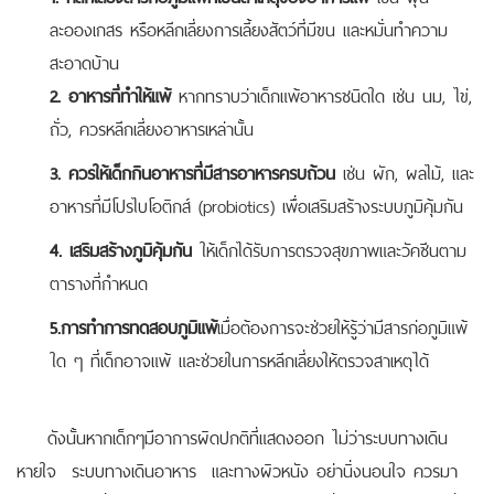
ละอองเกสร หรือหลีกเลี่ยงการเลี้ยงสัตว์ที่มีขน และหมั่นทำความ
สะอาดบ้าน
2. อาหารที่ทำให้แพ้
หากทราบว่าเด็กแพ้อาหารชนิดใด เช่น นม, ไข่,
ถั่ว, ควรหลีกเลี่ยงอาหารเหล่านั้น
3. ควรให้เด็กกินอาหารที่มีสารอาหารครบถ้วน
เช่น ผัก, ผลไม้, และ
อาหารที่มีโปรไบโอติกส์ (probiotics) เพื่อเสริมสร้างระบบภูมิคุ้มกัน
4. เสริมสร้างภูมิคุ้มกัน
ให้เด็กได้รับการตรวจสุขภาพและวัคซีนตาม
ตารางที่กำหนด
5.การทำการทดสอบภูมิแพ้
เมื่อต้องการจะช่วยให้รู้ว่ามีสารก่อภูมิแพ้
ใด ๆ ที่เด็กอาจแพ้ และช่วยในการหลีกเลี่ยงให้ตรวจสาเหตุได้
ดังนั้นหากเด็กๆมีอาการผิดปกติที่แสดงออก ไม่ว่าระบบทางเดิน
หายใจ ระบบทางเดินอาหาร และทางผิวหนัง อย่านิ่งนอนใจ ควรมา