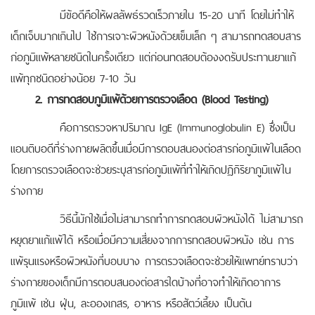
มีข้อดีคือให้ผลลัพธ์รวดเร็วภายใน 15-20 นาที โดยไม่ทำให้
เด็กเจ็บมากเกินไป ใช้การเจาะผิวหนังด้วยเข็มเล็ก ๆ สามารถทดสอบสาร
ก่อภูมิแพ้หลายชนิดในครั้งเดียว
แต่ก่อนทดสอบต้องงดรับประทานยาแก้
แพ้ทุกชนิดอย่างน้อย 7-10 วัน
2. การทดสอบภูมิแพ้ด้วยการตรวจเลือด (Blood Testing)
คือการตรวจหาปริมาณ IgE (Immunoglobulin E) ซึ่งเป็น
แอนติบอดีที่ร่างกายผลิตขึ้นเมื่อมีการตอบสนองต่อสารก่อภูมิแพ้ในเลือด
โดยการตรวจเลือดจะช่วยระบุสารก่อภูมิแพ้ที่ทำให้เกิดปฏิกิริยาภูมิแพ้ใน
ร่างกาย
วิธีนี้มักใช้เมื่อไม่สามารถทำการทดสอบผิวหนังได้ ไม่สามารถ
หยุดยาแก้แพ้ได้ หรือเมื่อมีความเสี่ยงจากการทดสอบผิวหนัง เช่น การ
แพ้รุนแรงหรือผิวหนังที่บอบบาง การตรวจเลือดจะช่วยให้แพทย์ทราบว่า
ร่างกายของเด็กมีการตอบสนองต่อสารใดบ้างที่อาจทำให้เกิดอาการ
ภูมิแพ้ เช่น ฝุ่น, ละอองเกสร, อาหาร หรือสัตว์เลี้ยง เป็นต้น