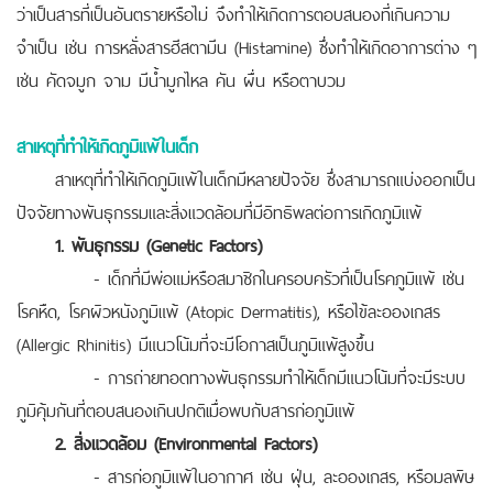
ว่าเป็นสารที่เป็นอันตรายหรือไม่ จึงทำให้เกิดการตอบสนองที่เกินความ
จำเป็น เช่น การหลั่งสารฮีสตามีน (Histamine) ซึ่งทำให้เกิดอาการต่าง ๆ
เช่น คัดจมูก จาม มีน้ำมูกไหล คัน ผื่น หรือตาบวม
สาเหตุที่ทำให้เกิดภูมิแพ้ในเด็ก
สาเหตุที่ทำให้เกิดภูมิแพ้ในเด็กมีหลายปัจจัย ซึ่งสามารถแบ่งออกเป็น
ปัจจัยทางพันธุกรรมและสิ่งแวดล้อมที่มีอิทธิพลต่อการเกิดภูมิแพ้
1. พันธุกรรม (Genetic Factors)
- เด็กที่มีพ่อแม่หรือสมาชิกในครอบครัวที่เป็นโรคภูมิแพ้ เช่น
โรคหืด, โรคผิวหนังภูมิแพ้ (Atopic Dermatitis), หรือไข้ละอองเกสร
(Allergic Rhinitis) มีแนวโน้มที่จะมีโอกาสเป็นภูมิแพ้สูงขึ้น
- การถ่ายทอดทางพันธุกรรมทำให้เด็กมีแนวโน้มที่จะมีระบบ
ภูมิคุ้มกันที่ตอบสนองเกินปกติเมื่อพบกับสารก่อภูมิแพ้
2. สิ่งแวดล้อม (Environmental Factors)
- สารก่อภูมิแพ้ในอากาศ เช่น ฝุ่น, ละอองเกสร, หรือมลพิษ