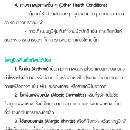
4. ภาวะทางสุขภาพอื่น ๆ (Other Health Conditions)
- เด็กที่มีไซนัสอักเสบบ่อยๆ หูอักเสบบ่อยๆ นอนกรน มักมี
สาเหตุมาจากโรคภูมิแพ้
- ภาวะที่ระบบภูมิคุ้มกันทำงานผิดปกติ เช่น การเกิดภูมิแพ้
ต่ออาหารหรือสารอื่นๆ ก็สามารถเพิ่มความเสี่ยงให้กับเด็ก
โรคภูมิแพ้ในเด็กที่พบได้บ่อย
1. โรคหืด (Asthma)
เป็นภาวะที่ทางเดินหายใจอักเสบและตีบแคบลง
ทำให้หายใจลำบาก หรือมีอาการไอหรือลมหายใจเสียงดัง โดยมักเกิดจาก
การแพ้สิ่งต่างๆ เช่น ฝุ่น, ละอองเกสร, หรือสารเคมีในอากาศ
2. โรคผื่นแพ้ผิวหนัง (Atopic Dermatitis)
หรือที่รู้จักกันในชื่อ
โรคภูมิแพ้ผิวหนัง ซึ่งทำให้เกิดอาการคัน แดง และแห้งบนผิวหนัง โดย
ทั่วไปจะเกิดในทารกและเด็กเล็ก
3. ไข้ละอองเกสร (Allergic Rhinitis)
หรือที่เรียกว่า หวัดจากภูมิแพ้
ทำให้เด็กมีอาการน้ำมูกไหล คัดจมูก จาม และคันตา ซึ่งมักเกิดจากการ