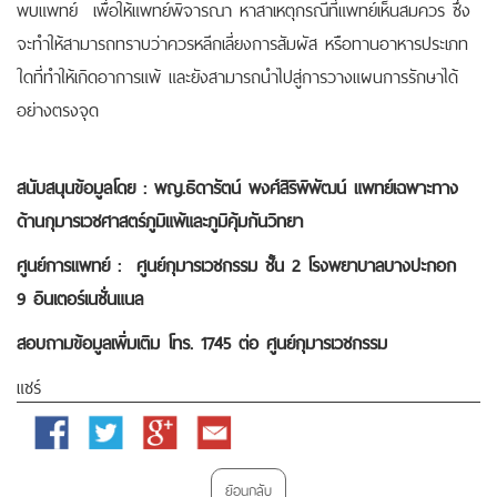
พบแพทย์ เพื่อให้แพทย์พิจารณา หาสาเหตุกรณีที่แพทย์เห็นสมควร ซึ่ง
จะทำให้สามารถทราบว่าควรหลีกเลี่ยงการสัมผัส หรือทานอาหารประเภท
ใดที่ทำให้เกิดอาการแพ้ และยังสามารถนำไปสู่การวางแผนการรักษาได้
อย่างตรงจุด
สนับสนุนข้อมูลโดย : พญ.ธิดารัตน์ พงศ์สิริพิพัฒน์ แพทย์เฉพาะทาง
ด้านกุมารเวชศาสตร์ภูมิแพ้และภูมิคุ้มกันวิทยา
ศูนย์การแพทย์ : ศูนย์กุมารเวชกรรม ชั้น 2 โรงพยาบาลบางปะกอก
9 อินเตอร์เนชั่นแนล
สอบถามข้อมูลเพิ่มเติม โทร. 1745 ต่อ ศูนย์กุมารเวชกรรม
แชร์
Facebook
Twitter
Google
Email
Plus
ย้อนกลับ