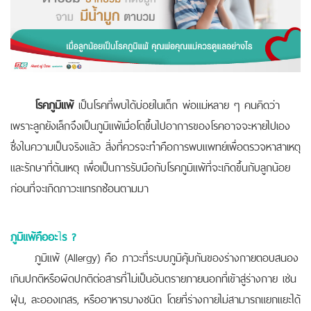
โรคภูมิแพ้
เป็นโรคที่พบได้บ่อยในเด็ก พ่อแม่หลาย ๆ คนคิดว่า
เพราะลูกยังเล็กจึงเป็นภูมิแพ้เมื่อโตขึ้นไปอาการของโรคอาจจะหายไปเอง
ซึ่งในความเป็นจริงแล้ว สิ่งที่ควรจะทำคือการพบแพทย์เพื่อตรวจหาสาเหตุ
และรักษาที่ต้นเหตุ เพื่อเป็นการรับมือกับโรคภูมิแพ้ที่จะเกิดขึ้นกับลูกน้อย
ก่อนที่จะเกิดภาวะแทรกซ้อนตามมา
ภูมิแพ้คืออะ
ไ
ร
?
ภูมิแพ้ (Allergy) คือ ภาวะที่ระบบภูมิคุ้มกันของร่างกายตอบสนอง
เกินปกติหรือผิดปกติต่อสารที่ไม่เป็นอันตรายภายนอกที่เข้าสู่ร่างกาย เช่น
ฝุ่น, ละอองเกสร, หรืออาหารบางชนิด โดยที่ร่างกายไม่สามารถแยกแยะได้