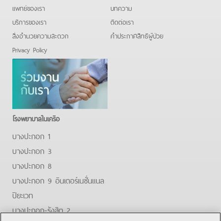
แพทย์ของเรา
บทความ
บริการของเรา
ติดต่อเรา
สิ่งอำนวยความสะดวก
คําประกาศสิทธิผู้ป่วย
Privacy Policy
โรงพยาบาลในเครือ
บางปะกอก 1
บางปะกอก 3
บางปะกอก 8
บางปะกอก 9 อินเตอร์เนชั่นแนล
ปิยะเวท
บางปะกอก-รังสิต 2