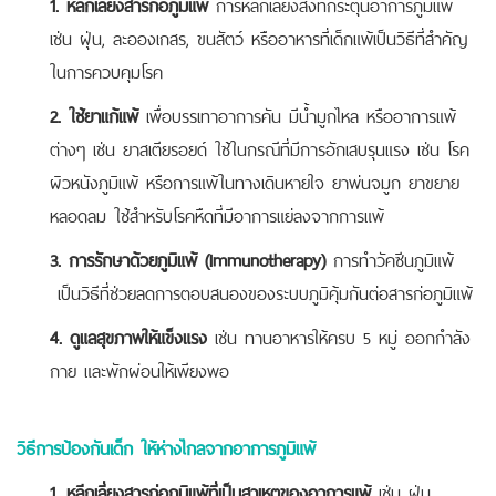
1. หลีกเลี่ยงสารก่อภูมิแพ้
การหลีกเลี่ยงสิ่งที่กระตุ้นอาการภูมิแพ้
เช่น ฝุ่น, ละอองเกสร, ขนสัตว์ หรืออาหารที่เด็กแพ้เป็นวิธีที่สำคัญ
ในการควบคุมโรค
2. ใช้ยาแก้แพ้
เพื่อบรรเทาอาการคัน มีน้ำมูกไหล หรืออาการแพ้
ต่างๆ เช่น ยาสเตียรอยด์ ใช้ในกรณีที่มีการอักเสบรุนแรง เช่น โรค
ผิวหนังภูมิแพ้ หรือการแพ้ในทางเดินหายใจ ยาพ่นจมูก ยาขยาย
หลอดลม ใช้สำหรับโรคหืดที่มีอาการแย่ลงจากการแพ้
3. การรักษาด้วยภูมิแพ้ (
Immunotherapy)
การทำวัคซีนภูมิแพ้
เป็นวิธีที่ช่วยลดการตอบสนองของระบบภูมิคุ้มกันต่อสารก่อภูมิแพ้
4. ดูแลสุขภาพให้แข็งแรง
เช่น ทานอาหารให้ครบ 5 หมู่ ออกกำลัง
กาย และพักผ่อนให้เพียงพอ
วิธีการป้องกันเด็ก ให้ห่างไกลจากอาการภูมิแพ้
1. หลีกเลี่ยงสารก่อภูมิแพ้ที่เป็นสาเหตุของอาการแพ้
เช่น ฝุ่น