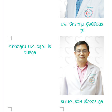
นพ.
จักรกฤษ อุ้ยนิรันดร
กุล
ศ.กิตติคุณ นพ. อรุณ โร
จนสกุล
รศ.นพ. รวิศ เรืองตระกูล