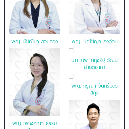
พญ. มัชฌิมา ฮวบกอง
พญ. ปณัชญา คงอ่อน
น.ท. นพ. กฤชรัฐ วัฒน
สาธิตอาภา
พญ. กรุณา จันทร์มิตร
สกุล
พญ วรางคณา ธรรม