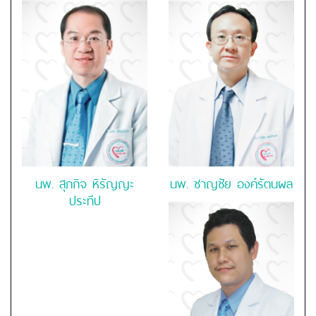
International
Hospital
นพ. สุภกิจ หิรัญญะ
นพ. ชาญชัย องค์รัตนผล
ประทีป