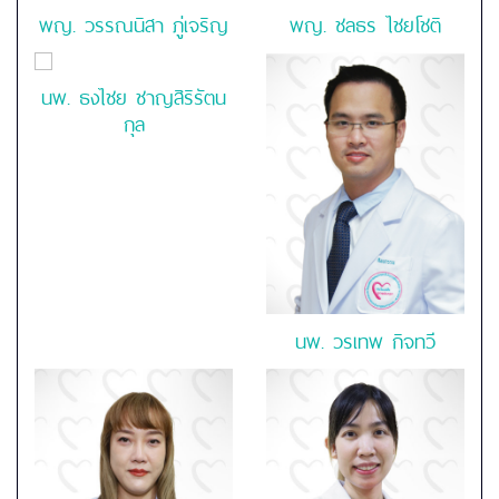
พญ. วรรณนิสา ภู่เจริญ
พญ. ชลธร ไชยโชติ
นพ. ธงไชย ชาญสิริรัตน
กุล
นพ. วรเทพ กิจทวี