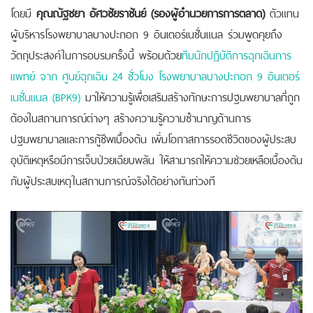
โดยมี
คุณณัฐชยา อัศวชัยราชันย์ (รองผู้อำนวยการการตลาด)
ตัวแทน
ผู้บริหารโรงพยาบาลบางปะกอก 9 อินเตอร์เนชั่นแนล ร่วมพูดคุยถึง
วัตถุประสงค์ในการอบรมครั้งนี้ พร้อมด้วย
ทีมนักปฏิบัติการฉุกเฉินการ
แพทย์ จาก ศูนย์ฉุกเฉิน 24 ชั่วโมง โรงพยาบาลบางปะกอก 9 อินเตอร์
เนชั่นแนล (BPK9)
มาให้ความรู้เพื่อเสริมสร้างทักษะการปฐมพยาบาลที่ถูก
ต้องในสถานการณ์ต่างๆ สร้างความรู้ความชำนาญด้านการ
ปฐมพยาบาลและการกู้ชีพเบื้องต้น เพิ่มโอกาสการรอดชีวิตของผู้ประสบ
อุบัติเหตุหรือมีการเจ็บป่วยเฉียบพลัน ให้สามารถให้ความช่วยเหลือเบื้องต้น
กับผู้ประสบเหตุในสถานการณ์จริงได้อย่างทันท่วงที