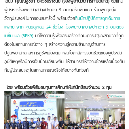
โดยมี
คุณณัฐชยา อัศวชัยราชันย์ (รองผู้อำนวยการการตลาด)
ตัวแทน
ผู้บริหารโรงพยาบาลบางปะกอก 9 อินเตอร์เนชั่นแนล ร่วมพูดคุยถึง
วัตถุประสงค์ในการอบรมครั้งนี้ พร้อมด้วย
ทีมนักปฏิบัติการฉุกเฉินการ
แพทย์ จาก ศูนย์ฉุกเฉิน 24 ชั่วโมง โรงพยาบาลบางปะกอก 9 อินเตอร์
เนชั่นแนล (BPK9)
มาให้ความรู้เพื่อเสริมสร้างทักษะการปฐมพยาบาลที่ถูก
ต้องในสถานการณ์ต่าง ๆ สร้างความรู้ความชำนาญด้านการ
ปฐมพยาบาลและการกู้ชีพเบื้องต้น เพิ่มโอกาสการรอดชีวิตของผู้ประสบ
อุบัติเหตุหรือมีการเจ็บป่วยเฉียบพลัน ให้สามารถให้ความช่วยเหลือเบื้องต้น
กับผู้ประสบเหตุในสถานการณ์จริงได้อย่างทันท่วงที
โดย พร้อมด้วยพิธีมอบทุนการศึกษาให้แก่นักเรียนจำนวน 2 ทุน