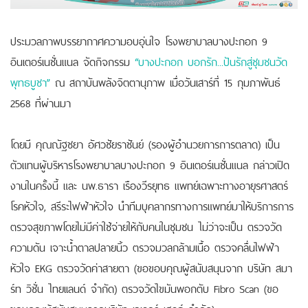
ประมวลภาพบรรยากาศความอบอุ่นใจ โรงพยาบาลบางปะกอก 9
อินเตอร์เนชั่นแนล จัดกิจกรรม
“บางปะกอก บอกรัก...ปันรักสู่ชุมชนวัด
พุทธบูชา”
ณ สถาบันพลังจิตตานุภาพ เมื่อวันเสาร์ที่ 15 กุมภาพันธ์
2568 ที่ผ่านมา
โดยมี คุณณัฐชยา อัศวชัยราชันย์ (รองผู้อำนวยการการตลาด) เป็น
ตัวแทนผู้บริหารโรงพยาบาลบางปะกอก 9 อินเตอร์เนชั่นแนล กล่าวเปิด
งานในครั้งนี้ และ นพ.ธารา เรืองวีรยุทธ แพทย์เฉพาะทางอายุรศาสตร์
โรคหัวใจ, สรีระไฟฟ้าหัวใจ
นำทีมบุคลากรทางการแพทย์มาให้บริการการ
ตรวจสุขภาพโดยไม่มีค่าใช้จ่ายให้กับคนในชุมชน ไม่ว่าจะเป็น ตรวจวัด
ความดัน เจาะน้ำตาลปลายนิ้ว ตรวจมวลกล้ามเนื้อ ตรวจคลื่นไฟฟ้า
หัวใจ EKG ตรวจวัดค่าสายตา (ขอขอบคุณผู้สนับสนุนจาก บริษัท สมา
ร์ท วิชั่น ไทยเเลนด์ จำกัด) ตรวจวัดไขมันพอกตับ Fibro Scan (ขอ
ขอบคุณผู้สนับสนุนจากบริษัท เวเลอร์ เฮลธ์ จำกัด)