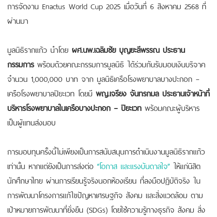
การจัดงาน Enactus World Cup 2025 เมื่อวันที่ 6 สิงหาคม 2568 ที่
ผ่านมา
มูลนิธิรากแก้ว นำโดย
ผศ.นพ.เฉลิมชัย บุญยะลีพรรณ ประธาน
กรรมการ
พร้อมด้วยคณะกรรมการมูลนิธิ ได้ร่วมกันรับมอบเงินบริจาค
จำนวน 1,000,000 บาท จาก มูลนิธิเครือโรงพยาบาลบางปะกอก –
เครือโรงพยาบาลปิยะเวท โดยมี
พญ.เจรียง จันทรกมล ประธานเจ้าหน้าที่
บริหารโรงพยาบาลในเครือบางปะกอก – ปิยะเวท
พร้อมคณะผู้บริหาร
เป็นผู้แทนส่งมอบ
การมอบทุนครั้งนี้ไม่เพียงเป็นการสนับสนุนการดำเนินงานมูลนิธิรากแก้ว
เท่านั้น หากแต่ยังเป็นการส่งต่อ
“โอกาส และแรงบันดาลใจ”
ให้แก่นิสิต
นักศึกษาไทย ผ่านการเรียนรู้จริงนอกห้องเรียน ที่ลงมือปฏิบัติจริง ใน
การพัฒนาโครงการแก้ไขปัญหาเศรษฐกิจ สังคม และสิ่งแวดล้อม ตาม
เป้าหมายการพัฒนาที่ยั่งยืน (SDGs) โดยใช้ความรู้ทางธุรกิจ สังคม สิ่ง