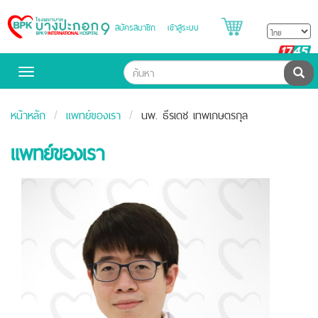
สมัครสมาชิก
เข้าสู่ระบบ
Bangpakok
Hospital
B
H
ค้น
Toggle
navigation
หน้าหลัก
แพทย์ของเรา
นพ. ธีรเดช เทพเกษตรกุล
แพทย์ของเรา