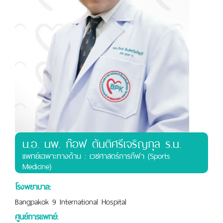
น.อ. นพ. ก๊อฟ ตันติศรีเจริญกุล ร.น.
เเพทย์เฉพาะทางด้าน : เวชศาสตร์การกีฬา (Sports
Medicine)
โรงพยาบาล:
Bangpakok 9 International Hospital
ศูนย์การแพทย์: