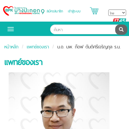
สมัครสมาชิก
เข้าสู่ระบบ
Bangpakok
Hospital
B
H
ค้น
Toggle
navigation
หน้าหลัก
แพทย์ของเรา
น.อ. นพ. ก๊อฟ ตันติศรีเจริญกุล ร.น.
แพทย์ของเรา