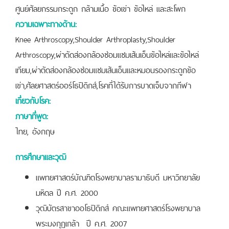
ศูนย์ศัลยกรรมกระดูก กล้ามเนื้อ ข้อเข่า ข้อไหล่ และสะโพก
ความเฉพาะทางด้าน:
Knee Arthroscopy,Shoulder Arthroplasty,Shoulder
Arthroscopy,ผ่าตัดส่องกล้องซ่อมแซมเส้นเอ็นข้อไหล่และข้อไหล่
เทียม,ผ่าตัดส่องกล้องซ่อมแซมเส้นเอ็นและหมอนรองกระดูกข้อ
เข่า,ศัลยศาสตร์ออร์โธปิดิกส์,โรคที่ได้รับการบาดเจ็บจากกีฬา
เกี่ยวกับโรค:
ภาษาที่พูด:
ไทย, อังกฤษ
การศึกษาและวุฒิ
แพทยศาสตร์บัณฑิตโรงพยาบาลรามาธิบดี มหาวิทยาลัย
มหิดล ปี ค.ศ. 2000
วุฒิบัตรสาขาออโธปิดิกส์ คณะแพทยศาสตร์โรงพยาบาล
พระมงกุฎเกล้า ปี ค.ศ. 2007