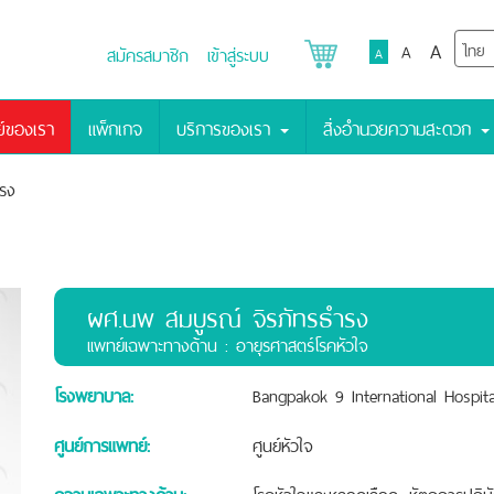
A
A
สมัครสมาชิก
เข้าสู่ระบบ
A
์ของเรา
แพ็กเกจ
บริการของเรา
สิ่งอำนวยความสะดวก
รง
ผศ.นพ สมบูรณ์ จิรภัทรธำรง
เเพทย์เฉพาะทางด้าน : อายุรศาสตร์โรคหัวใจ
โรงพยาบาล:
Bangpakok 9 International Hospita
ศูนย์การแพทย์:
ศูนย์หัวใจ
ความเฉพาะทางด้าน:
โรคหัวใจและหลอดเลือด, หัตถการปฏิบั