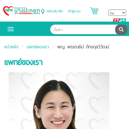
สมัครสมาชิก
เข้าสู่ระบบ
Bangpakok
Hospital
B
H
ค้น
Toggle
navigation
หน้าหลัก
แพทย์ของเรา
พญ. พรรณธิป ภัทรกุลวิวัฒน์
แพทย์ของเรา