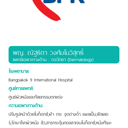
พญ. ณัฐธิดา วงศ์มโนวิสุทธิ์
เเพทย์เฉพาะทางด้าน : ตจวิทยา (Dermatology)
โรงพยาบาล:
Bangpakok 9 International Hospital
ศูนย์การแพทย์:
ศูนย์ผิวหนังและศัลยกรรมตกแต่ง
ความเฉพาะทางด้าน:
ปรับรูปหน้าด้วยโบท็อกซ์,ฝ้า กระ จุดด่างดำ แผลเป็น,ฟิลเลอ
ร์,รักษาโรคผิวหนัง สิว,สารกระตุ้นคอลลาเจนโบท็อกซ์,หนังศีรษะ