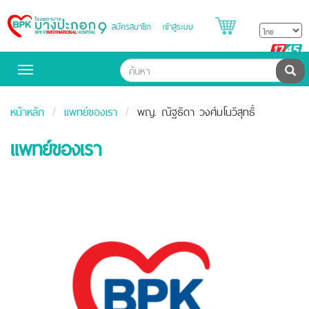
สมัครสมาชิก
เข้าสู่ระบบ
Bangpakok
Hospital
B
H
ค้น
Toggle
navigation
หน้าหลัก
แพทย์ของเรา
พญ. ณัฐธิดา วงศ์มโนวิสุทธิ์
แพทย์ของเรา