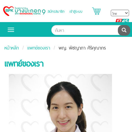
สมัครสมาชิก
เข้าสู่ระบบ
Bangpakok
Hospital
B
H
ค้น
Toggle
navigation
หน้าหลัก
แพทย์ของเรา
พญ. พิชญาภา ศิริคุณากร
แพทย์ของเรา