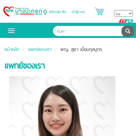
สมัครสมาชิก
เข้าสู่ระบบ
Bangpakok
Hospital
B
H
ค้น
Toggle
navigation
หน้าหลัก
แพทย์ของเรา
พญ. สุธา เอี่ยมกุลบุตร
แพทย์ของเรา