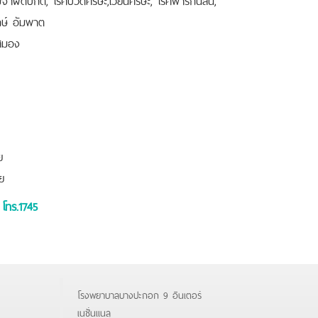
กษ์ อัมพาต
ะสมอง
ย
ย
โทร.1745
โรงพยาบาลบางปะกอก 9 อินเตอร์
เนชั่นแนล