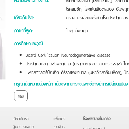
โรคลมชัก, โรคเส้นเลือดสมอง อัมพฤ
เกี่ยวกับโรค:
ตรวจวินิจฉัยและรักษาโรคประสาทแล
ภาษาที่พูด:
ไทย, อังกฤษ
การศึกษาและวุฒิ
Board Certification Neurodegenerative disease
ประสาทวิทยา วชิรพยาบาล (มหาวิทยาลัยนวมินทราธิราช) ไท
แพทยศาสตร์บัณฑิต ศิริราชพยาบาล (มหาวิทยาลัยมหิดล), ไท
กรุณานัดหมายล่วงหน้า เนื่องจากตารางแพทย์อาจมีการเปลี่ยนแปลง 
กลับ
เกี่ยวกับเรา
แพ็กเกจ
โรงพยาบาลในเครือ
ศูนย์การแพทย์
ข่าวสาร
บางปะกอก 1