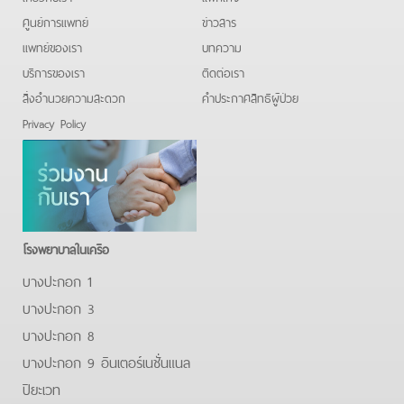
ศูนย์การแพทย์
ข่าวสาร
แพทย์ของเรา
บทความ
บริการของเรา
ติดต่อเรา
สิ่งอำนวยความสะดวก
คําประกาศสิทธิผู้ป่วย
Privacy Policy
โรงพยาบาลในเครือ
บางปะกอก 1
บางปะกอก 3
บางปะกอก 8
บางปะกอก 9 อินเตอร์เนชั่นแนล
ปิยะเวท