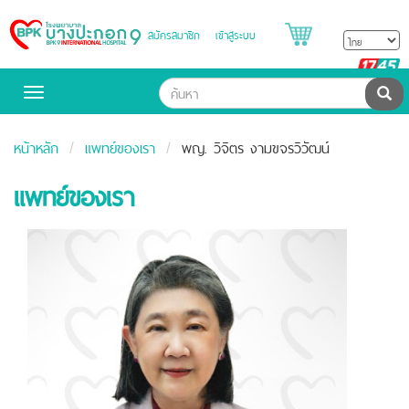
สมัครสมาชิก
เข้าสู่ระบบ
Bangpakok
Hospital
B
H
ค้น
Toggle
navigation
หน้าหลัก
แพทย์ของเรา
พญ. วิจิตร งามขจรวิวัฒน์
แพทย์ของเรา