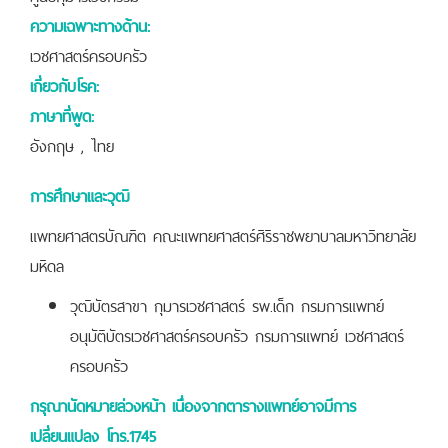
ความเฉพาะทางด้าน:
เวชศาสตร์ครอบครัว
เกี่ยวกับโรค:
ภาษาที่พูด:
อังกฤษ , ไทย
การศึกษาและวุฒิ
แพทยศาสตรบัณฑิต คณะแพทยศาสตร์ศิริราชพยาบาลมหาวิทยาลัย
มหิดล
วุฒิบัตรสาขา กุมารเวชศาสตร์ รพ.เด็ก กรมการแพทย์
อนุมัติบัตรเวชศาสตร์ครอบครัว กรมการแพทย์ เวชศาสตร์
ครอบครัว
กรุณานัดหมายล่วงหน้า เนื่องจากตารางแพทย์อาจมีการ
เปลี่ยนแปลง โทร.1745