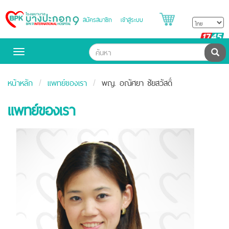
สมัครสมาชิก
เข้าสู่ระบบ
Bangpakok
Hospital
B
H
ค้น
Toggle
navigation
หน้าหลัก
แพทย์ของเรา
พญ. อณัศยา ชัยสวัสดิ์
แพทย์ของเรา