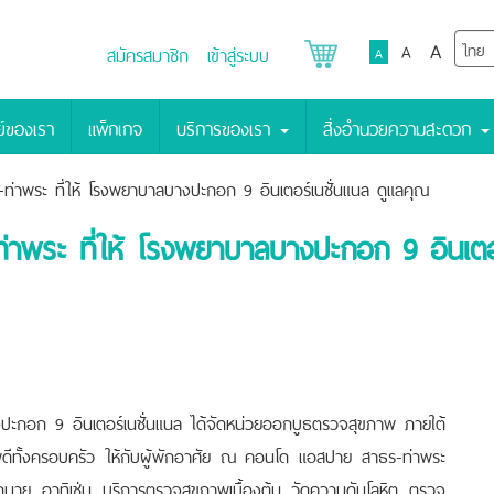
A
A
สมัครสมาชิก
เข้าสู่ระบบ
A
์ของเรา
แพ็กเกจ
บริการของเรา
สิ่งอำนวยความสะดวก
ท่าพระ ที่ให้ โรงพยาบาลบางปะกอก 9 อินเตอร์เนชั่นแนล ดูแลคุณ
าพระ ที่ให้ โรงพยาบาลบางปะกอก 9 อินเตอร
ปะกอก 9 อินเตอร์เนชั่นแนล ได้จัดหน่วยออกบูธตรวจสุขภาพ ภายใต้
ีทั้งครอบครัว ให้กับผู้พักอาศัย ณ คอนโด แอสปาย สาธร-ท่าพระ
มาย อาทิเช่น บริการตรวจสุขภาพเบื้องต้น วัดความดันโลหิต ตรวจ