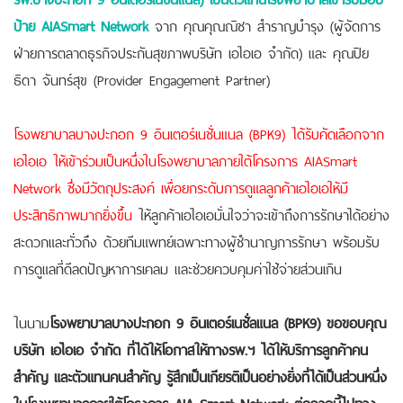
ป้าย AIASmart Network
จาก คุณคุณณิชา สำราญบำรุง (ผู้จัดการ
ฝ่ายการตลาดธุรกิจประกันสุขภาพบริษัท เอไอเอ จำกัด) และ คุณปิย
ธิดา จันทร์สุข (Provider Engagement Partner)
โรงพยาบาลบางปะกอก 9 อินเตอร์เนชั่นแนล (BPK9) ได้รับคัดเลือกจาก
เอไอเอ ให้เข้าร่วมเป็นหนึ่งในโรงพยาบาลภายใต้โครงการ AIASmart
Network ซึ่งมีวัตถุประสงค์ เพื่อยกระดับการดูแลลูกค้าเอไอเอให้มี
ประสิทธิภาพมากยิ่งขึ้น
ให้ลูกค้าเอไอเอมั่นใจว่าจะเข้าถึงการรักษาได้อย่าง
สะดวกและทั่วถึง ด้วยทีมแพทย์เฉพาะทางผู้ชำนาญการรักษา พร้อมรับ
การดูแลที่ดีลดปัญหาการเคลม และช่วยควบคุมค่าใช้จ่ายส่วนเกิน
ในนาม
โรงพยาบาลบางปะกอก 9 อินเตอร์เนชั่ลแนล (BPK9) ขอขอบคุณ
บริษัท เอไอเอ จำกัด ที่ได้ให้โอกาสให้ทางรพ.ฯ ได้ให้บริการลูกค้าคน
สำคัญ และตัวแทนคนสำคัญ รู้สึกเป็นเกียรติเป็นอย่างยิ่งที่ได้เป็นส่วนหนึ่ง
ในโรงพยาบาลภายใต้โครงการ AIA Smart Network ต่อจากนี้ไปทาง