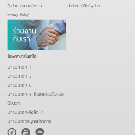
สิ่งอำนวยความสะดวก
คําประกาศสิทธิผู้ป่วย
Privacy Policy
โรงพยาบาลในเครือ
บางปะกอก 1
บางปะกอก 3
บางปะกอก 8
บางปะกอก 9 อินเตอร์เนชั่นแนล
ปิยะเวท
บางปะกอก-รังสิต 2
บางปะกอกสมุทรปราการ
Facebook
Youtube
Line