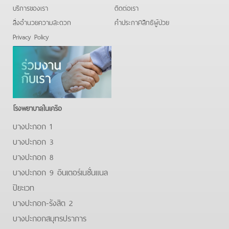
บริการของเรา
ติดต่อเรา
สิ่งอำนวยความสะดวก
คําประกาศสิทธิผู้ป่วย
Privacy Policy
โรงพยาบาลในเครือ
บางปะกอก 1
บางปะกอก 3
บางปะกอก 8
บางปะกอก 9 อินเตอร์เนชั่นแนล
ปิยะเวท
บางปะกอก-รังสิต 2
บางปะกอกสมุทรปราการ