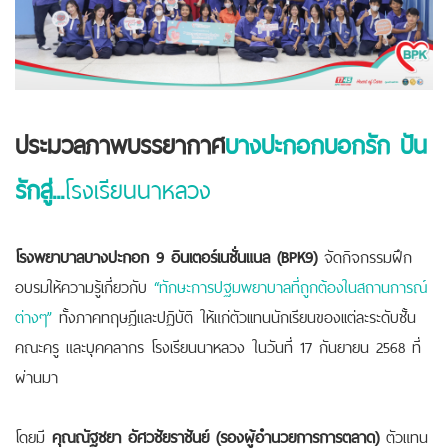
ประมวลภาพบรรยากาศ
บางปะกอกบอกรัก ปัน
รักสู่...
โรงเรียนนาหลวง
โรงพยาบาลบางปะกอก 9 อินเตอร์เนชั่นแนล (BPK9)
จัดกิจกรรมฝึก
อบรมให้ความรู้เกี่ยวกับ
“ทักษะการปฐมพยาบาลที่ถูกต้องในสถานการณ์
ต่างๆ”
ทั้งภาคทฤษฎีและปฏิบัติ ให้แก่ตัวเเทนนักเรียนของเเต่ละระดับชั้น
คณะครู และบุคคลากร โรงเรียนนาหลวง ในวันที่ 17 กันยายน 2568 ที่
ผ่านมา
โดยมี
คุณณัฐชยา อัศวชัยราชันย์ (รองผู้อำนวยการการตลาด)
ตัวแทน