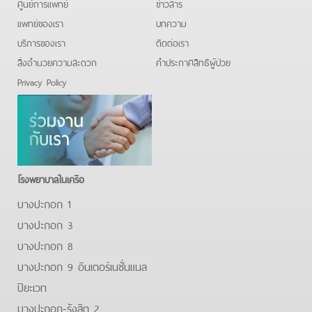
ศูนย์การแพทย์
ข่าวสาร
แพทย์ของเรา
บทความ
บริการของเรา
ติดต่อเรา
สิ่งอำนวยความสะดวก
คําประกาศสิทธิผู้ป่วย
Privacy Policy
โรงพยาบาลในเครือ
บางปะกอก 1
บางปะกอก 3
บางปะกอก 8
บางปะกอก 9 อินเตอร์เนชั่นแนล
ปิยะเวท
บางปะกอก-รังสิต 2