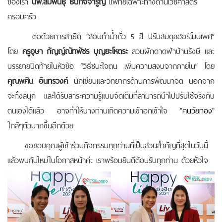
ของเรา
นพ.สัมพันธุ์ ธนกิจจำรูญ
แพทย์เฉพาะทางด้านเวชศาสตร์
ครอบครัว
ต่อด้วยการสาธิต “สอนทำน้ำถั่ว 5 สี ปรับสมดุลฮอร์โมนเพศ”
โดย
ครูอุษา กัญญ์ณัทพัชร บุญยะโหตระ
สวนผักดาดฟ้าบ้านรังษี และ
บรรยายปิดท้ายในหัวข้อ “วิธีชนะใจตน เพิ่มความสงบจากภายใน” โดย
คุณพศิน อินทรวงค์
นักเขียนและวิทยากรด้านการพัฒนาจิต นอกจาก
จะทั้งสนุก และได้รับสาระความรู้แบบจัดเต็มที่สามารถนำไปปรับใช้จริงกับ
ตนเองได้แล้ว อาจทำให้บางท่านเกิดความเข้าอกเข้าใจ "
คนวัยทอง
"
ใกล้ๆตัวมากขึ้นอีกด้วย
ขอขอบคุณผู้เข้าร่วมกิจกรรมทุกท่านที่เป็นส่วนสำคัญที่สุดในวันนี้
แล้วพบกันใหม่ในโอกาสหน้าค่ะ เราพร้อมยินดีต้อนรับทุกท่าน ด้วยหัวใจ