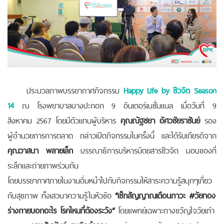
ประมวลภาพบรรยากาศกิจกรรม
Happy Life by ชีวจิต Season
14
ณ โรงพยาบาลบางปะกอก 9 อินเตอร์เนชั่นแนล เมื่อวันที่ 9
สิงหาคม 2567
โดยมีตัวแทนผู้บริหาร
คุณณัฐชยา อัศวชัยราชันย์
รอง
ผู้อำนวยการการตลาด กล่าวเปิดกิจกรรมในครั้งนี้ และได้รับเกียรติจาก
คุณวาสนา พลายเล็ก
บรรณาธิการบริหารนิตยสารชีวจิต มอบของที่
ระลึกและถ่ายภาพร่วมกัน
โดยบรรยากาศภายในงานอิ่มหนำไปกับกิจกรรมให้สาระความรู้สนุกๆเกี่ยว
กับสุขภาพ ทั้งเสวนาความรู้ในหัวข้อ
“เช็กสัญญาณเตือนภาวะ #วัยทอง
ร่างกายบอกอะไร โรคไหนที่ต้องระวัง“
โดยแพทย์เฉพาะทางขวัญใจวัยเก๋า