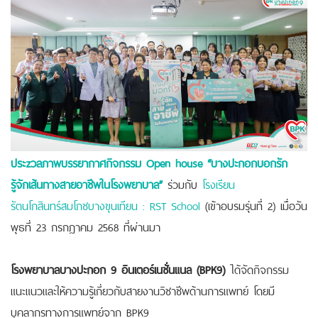
ประzวลภาพบรรยากาศกิจกรรม Open house “บางปะกอกบอกรัก
รู้จักเส้นทางสายอาชีพในโรงพยาบาล”
ร่วมกับ
โรงเรียน
รัตนโกสินทร์สมโภชบางขุนเทียน : RST School
(เข้าอบรมรุ่นที่ 2) เม
ื่อวัน
พุธที่ 23 กรกฎาคม 2568 ที่ผ่านมา
โรงพยาบาลบางปะกอก 9 อินเตอร์เนชั่นแนล (BPK9)
ได้จัดกิจกรรม
แนะแนวและให้ความรู้เกี่ยวกับสายงานวิชาชีพด้านการแพทย์ โดยมี
บุคลากรทางการแพทย์จาก BPK9