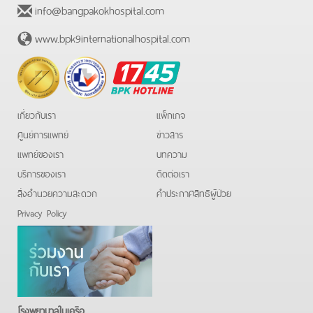
info@bangpakokhospital.com
www.bpk9internationalhospital.com
BPK
Hotline
เกี่ยวกับเรา
แพ็กเกจ
ศูนย์การแพทย์
ข่าวสาร
แพทย์ของเรา
บทความ
บริการของเรา
ติดต่อเรา
สิ่งอำนวยความสะดวก
คําประกาศสิทธิผู้ป่วย
Privacy Policy
โรงพยาบาลในเครือ