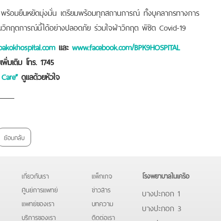
อมยืนหยัดมุ่งมั่น เตรียมพร้อมทุกสถานการณ์ ทั้งบุคลากรทางการ
ผ่านวิกฤตการณ์นี้ได้อย่างปลอดภัย ร่วมใจฝ่าวิกฤต พิชิต Covid-19
akokhospital.com
และ
www.facebook.com/BPK9HOSPITAL
พิ่มเติม โทร. 1745
 Care”
ดูแลด้วยหัวใจ
ย้อนกลับ
เกี่ยวกับเรา
แพ็กเกจ
โรงพยาบาลในเครือ
ศูนย์การแพทย์
ข่าวสาร
บางปะกอก 1
แพทย์ของเรา
บทความ
บางปะกอก 3
บริการของเรา
ติดต่อเรา