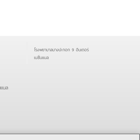
โรงพยาบาลบางปะกอก 9 อินเตอร์
เนชั่นแนล
นแนล