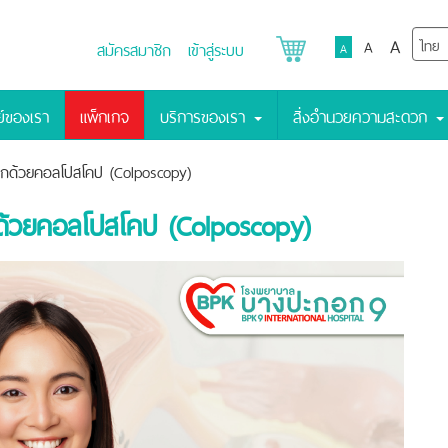
A
A
สมัครสมาชิก
เข้าสู่ระบบ
A
์ของเรา
แพ็กเกจ
บริการของเรา
สิ่งอำนวยความสะดวก
กด้วยคอลโปสโคป (Colposcopy)
ด้วยคอลโปสโคป (Colposcopy)