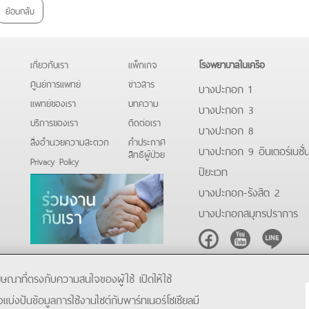
ย้อนกลับ
เกี่ยวกับเรา
แพ็กเกจ
โรงพยาบาลในเครือ
ศูนย์การแพทย์
ข่าวสาร
บางปะกอก 1
แพทย์ของเรา
บทความ
บางปะกอก 3
บริการของเรา
ติดต่อเรา
บางปะกอก 8
สิ่งอำนวยความสะดวก
คําประกาศ
บางปะกอก 9 อินเตอร์เนชั่
สิทธิผู้ป่วย
Privacy Policy
ปิยะเวท
บางปะกอก-รังสิต 2
บางปะกอกสมุทรปราการ
Facebook
Youtube
Line
โฆษณาที่ตรงกับความสนใจของผู้ใช้ เปิดให้ใช้
ังแบ่งปันข้อมูลการใช้งานไซต์กับพาร์ทเนอร์โซเชียลมี