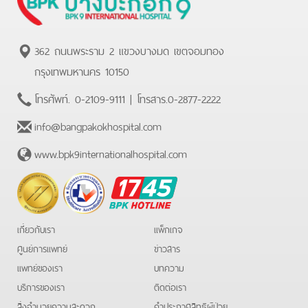
istanbul rus Escort
atasehir Escort
beylikduzu Escort
Ankara
Escort
malatya Escort
kuşadası Escort
gaziantep Escort
izmir
Escort
shell download
362 ถนนพระราม 2 แขวงบางมด เขตจอมทอง
กรุงเทพมหานคร 10150
โทรศัพท์.
0-2109-9111
| โทรสาร.
0-2877-2222
info@bangpakokhospital.com
www.bpk9internationalhospital.com
BPK
Hotline
เกี่ยวกับเรา
แพ็กเกจ
ศูนย์การแพทย์
ข่าวสาร
แพทย์ของเรา
บทความ
บริการของเรา
ติดต่อเรา
สิ่งอำนวยความสะดวก
คําประกาศสิทธิผู้ป่วย