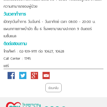
ความสามารถของผู้ป่วย
วันเวลาทำการ
เปิดทุกวันทำการ วันจันทร์ - วันอาทิตย์ เวลา 08:00 - 20:00 น.
แผนกกายภาพบำบัด ชั้น 6 โรงพยาบาลบางปะกอก 9 อินเตอร์
เนชั่นแนล
ติดต่อสอบถาม
โทรศัพท์ : 02-109-9111 ต่อ 10627, 10628
Call Center : 1745
ankara escort
çankaya escort
ankara escort
çayyolu escort
แชร์
kızılay escort
çankaya escort
eryaman escort
ankara escort
Facebook
Twitter
Google
Email
çankaya escort
escort ankara
çankaya escort
escort bayan
Plus
çankaya
istanbul rus escort
eryaman escort
escort bayan
ย้อนกลับ
ankara
ankara escort
kızılay escort
istanbul escort
ankara
escort
ankara rus escort
escort çankaya
ankara escort bayan