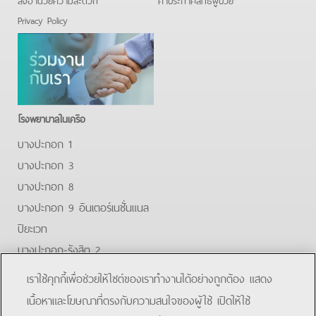
Privacy Policy
โรงพยาบาลในเครือ
บางปะกอก 1
บางปะกอก 3
บางปะกอก 8
บางปะกอก 9 อินเตอร์เนชั่นแนล
ปิยะเวท
บางปะกอก-รังสิต 2
บางปะกอกสมุทรปราการ
เราใช้คุกกี้เพื่อช่วยให้ไซต์ของเราทำงานได้อย่างถูกต้อง แสดง
Facebook
Youtube
Line
เนื้อหาและโฆษณาที่ตรงกับความสนใจของผู้ใช้ เปิดให้ใช้