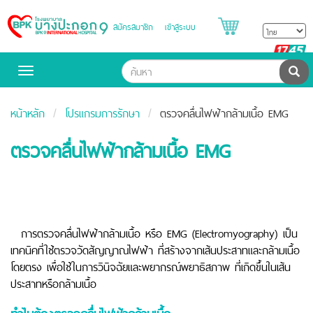
สมัครสมาชิก
เข้าสู่ระบบ
Bangpakok
Hospital
B
H
ค้น
Toggle
navigation
หน้าหลัก
โปรแกรมการรักษา
ตรวจคลื่นไฟฟ้ากล้ามเนื้อ EMG
ตรวจคลื่นไฟฟ้ากล้ามเนื้อ EMG
การตรวจคลื่นไฟฟ้ากล้ามเนื้อ หรือ EMG (Electromyography)
เป็น
เทคนิคที่ใช้ตรวจวัดสัญญาณไฟฟ้า ที่สร้างจากเส้นประสาทและกล้ามเนื้อ
โดยตรง เพื่อใช้ในการวินิจฉัยและพยากรณ์พยาธิสภาพ ที่เกิดขึ้นในเส้น
ประสาทหรือกล้ามเนื้อ
ทำไมต้องตรวจคลื่นไฟฟ้ากล้ามเนื้อ