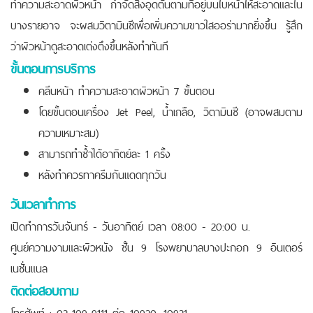
ทำความสะอาดผิวหน้า กำจัดสิ่งอุดตันตามที่อยู่บนใบหน้าให้สะอาดและใน
บางรายอาจ จะผสมวิตามินซีเพื่อเพิ่มความขาวใสออร่ามากยิ่งขึ้น รู้สึก
ว่าผิวหน้าดูสะอาดเต่งตึงขึ้นหลังทำทันที
ขั้นตอนการบริการ
คลีนหน้า ทำความสะอาดผิวหน้า 7 ขั้นตอน
โดยขั้นตอนเครื่อง Jet Peel, น้ำเกลือ, วิตามินซี (อาจผสมตาม
ความเหมาะสม)
สามารถทำซ้ำได้อาทิตย์ละ 1 ครั้ง
หลังทำควรทาครีมกันแดดทุกวัน
วันเวลาทำการ
เปิดทำการวันจันทร์ - วันอาทิตย์ เวลา 08:00 - 20:00 น.
ศูนย์ความงามและผิวหนัง ชั้น 9 โรงพยาบาลบางปะกอก 9 อินเตอร์
เนชั่นแนล
ติดต่อสอบถาม
โทรศัพท์ : 02-109-9111 ต่อ 10920, 10921