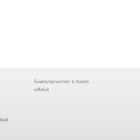
โรงพยาบาลบางปะกอก 9 อินเตอร์
เนชั่นแนล
นแนล