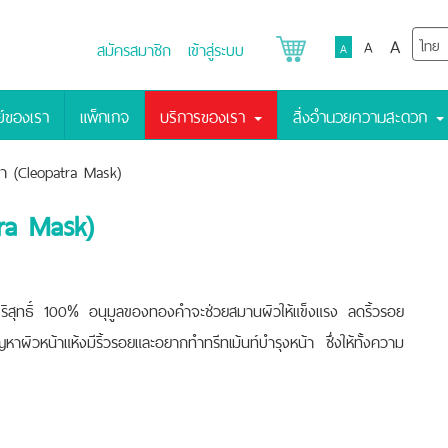
A
A
สมัครสมาชิก
เข้าสู่ระบบ
A
์ของเรา
แพ็กเกจ
บริการของเรา
สิ่งอำนวยความสะดวก
า (Cleopatra Mask)
ra Mask)
ิสุทธิ์ 100% อนุมูลของทองคำจะช่วยสมานผิวให้แข็งแรง ลดริ้วรอย
ัญหาผิวหน้าแห้งมีริ้วรอยและอยากทำทรีทเม้นท์บำรุงหน้า ซึ่งให้ทั้งความ