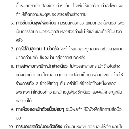
น้ำหนักที่ขาทั้ง สองข้างเท่าๆ กัน โดยยืนให้ขากว้างเท่าสะโพก จะ
ทำให้เกิดความสมดุลของโครงสร้างร่างกาย
การยืนแอ่นพุง/หลังค่อม
ควรยืนหลังตรง แขม่วท้องเล็กน้อย เพื่อ
เป็นการรักษาแนวกระดูกสันหลังช่วงล่างไม่ให้แอ่นและทำให้ไม่ปวด
หลัง
การใส่ส้นสูงเกิน 1 นิ้วครึ่ง
จะทำให้แนวกระดูกสันหลังช่วงล่างแอ่น
มากกว่าปกติ ซึ่งจะนำมาสู่อาการปวดหลัง
การสะพายกระเป๋าหนักข้างเดียว
ไม่ควรสะพายกระเป๋าข้างใดข้าง
หนึ่งต่อเนื่องกันเป็นเวลานาน ควรเปลี่ยนเป็นการถือกระเป๋า โดยใช้
ร่างกายทั้ง 2 ข้างให้เท่าๆ กัน อย่าใช้แค่ข้างใดข้างหนึ่งตลอด
เพราะจะทำให้ต้องทำงานหนักอยู่เพียงซีกเดียว ส่งผลให้กระดูกสัน
หลังคดได้
การหิ้วของหนักด้วยนิ้วบ่อยๆ
จะมีผลทำให้มีพังผืดยึดตามข้อนิ้ว
มือ
การนอนขดตัว/นอนตัวเอียง
ท่านอนหงาย ควรนอนให้ศีรษะอยู่ใน