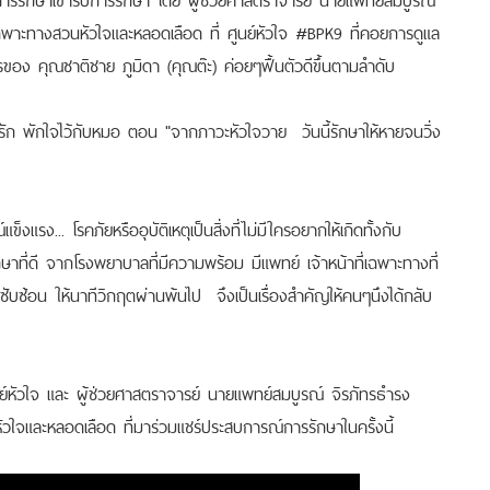
พาะทางสวนหัวใจและหลอดเลือด ที่ ศูนย์หัวใจ #BPK9 ที่คอยการดูแล
ของ คุณชาติชาย ภูมิดา (คุณต๊ะ) ค่อยๆฟื้นตัวดีขึ้นตามลำดับ
ก พักใจไว้กับหมอ ตอน "จากภาวะหัวใจวาย วันนี้รักษาให้หายจนวิ่ง
็งแรง... โรคภัยหรืออุบัติเหตุเป็นสิ่งที่ไม่มีใครอยากให้เกิดทั้งกับ
ักษาที่ดี จากโรงพยาบาลที่มีความพร้อม มีแพทย์ เจ้าหน้าที่เฉพาะทางที่
บซ้อน ให้นาทีวิกฤตผ่านพ้นไป จึงเป็นเรื่องสำคัญให้คนๆนึงได้กลับ
นย์หัวใจ และ ผู้ช่วยศาสตราจารย์ นายแพทย์สมบูรณ์ จิรภัทรธำรง
ใจและหลอดเลือด ที่มาร่วมแชร์ประสบการณ์การรักษาในครั้งนี้