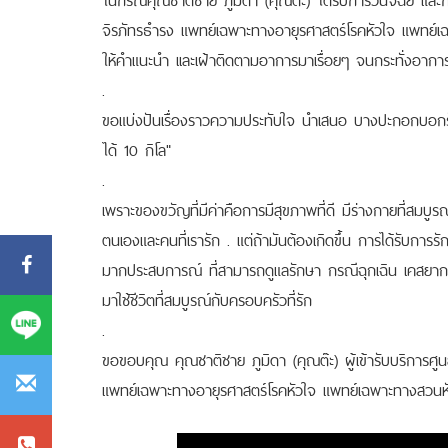
จิรภัทรธำรง แพทย์เฉพาะทางอายุรศาสตร์โรคหัวใจ แพทย์เฉ
ให้คำแนะนำ เเละเฝ้าติดตามอาการมาเรื่อยๆ จนกระทั่งอาการ
.
ขอแบ่งปันเรื่องราวความประทับใจ นำเสนอ บางปะกอกบอกรั
ได้ 10 กิโล"
.
เพราะของขวัญที่มีค่าคือการมีสุขภาพที่ดี มีร่างกายที่สมบูรณ์แข
ตนเองและคนที่เรารัก . แต่ถ้ามันต้องเกิดขึ้น การได้รับการร
มากประสบการณ์ ที่สามารถดูแลรักษา กรณีฉุกเฉิน เคสยากซั
มาใช้ชีวิตที่สมบูรณ์กับครอบครัวที่รัก
.
ขอขอบคุณ คุณชาติชาย ภูมิดา (คุณต๊ะ) ผู้เข้ารับบริการศู
แพทย์เฉพาะทางอายุรศาสตร์โรคหัวใจ แพทย์เฉพาะทางสวนหัว