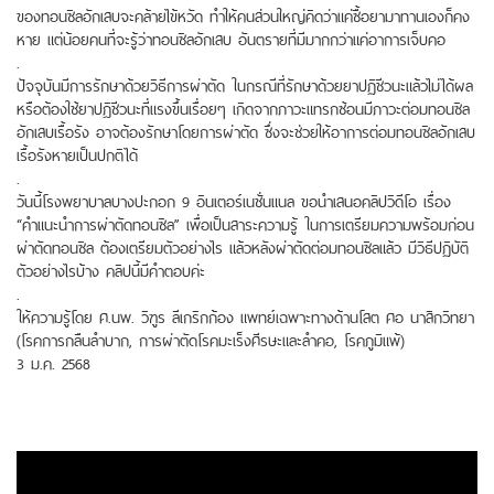
ของทอนซิลอักเสบจะคล้ายไข้หวัด ทำให้คนส่วนใหญ่คิดว่าแค่ซื้อยามาทานเองก็คง
หาย แต่น้อยคนที่จะรู้ว่าทอนซิลอักเสบ อันตรายที่มีมากกว่าแค่อาการเจ็บคอ
.
ปัจจุบันมีการรักษาด้วยวิธีการผ่าตัด ในกรณีที่รักษาด้วยยาปฏิชีวนะแล้วไม่ได้ผล
หรือต้องใช้ยาปฎิชีวนะที่แรงขึ้นเรื่อยๆ เกิดจากภาวะแทรกซ้อนมีภาวะต่อมทอนซิล
อักเสบเรื้อรัง อาจต้องรักษาโดยการผ่าตัด ซึ่งจะช่วยให้อาการต่อมทอนซิลอักเสบ
เรื้อรังหายเป็นปกติได้
.
วันนี้โรงพยาบาลบางปะกอก 9 อินเตอร์เนชั่นแนล ขอนำเสนอคลิปวิดีโอ เรื่อง
“คำแนะนำการผ่าตัดทอนซิล” เพื่อเป็นสาระความรู้ ในการเตรียมความพร้อมก่อน
ผ่าตัดทอนซิล ต้องเตรียมตัวอย่างไร แล้วหลังผ่าตัดต่อมทอนซิลแล้ว มีวิธีปฏิบัติ
ตัวอย่างไรบ้าง คลิปนี้มีคำตอบค่ะ
.
ให้ความรู้โดย ศ.นพ. วิฑูร ลีเกริกก้อง แพทย์เฉพาะทางด้านโสต ศอ นาสิกวิทยา
(โรคการกลืนลำบาก, การผ่าตัดโรคมะเร็งศีรษะและลำคอ, โรคภูมิแพ้)
3 ม.ค. 2568