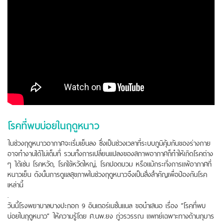
โรคที่พบบ่อยในฤดูหนาว
ในช่วงฤดูหนาวอากาศจะเริ่มเย็นลง ซึ่งเป็นช่วงเวลาที่ระบบภูมิคุ้มกันของร่างกาย
อาจทำงานได้ไม่เต็มที่ รวมทั้งการเปลี่ยนแปลงของสภาพอากาศก็ทำให้เกิดโรคต่าง
ๆ ได้เช่น โรคหวัด, โรคไข้หวัดใหญ่, โรคปอดบวม หรือแม้กระทั่งการแพ้อากาศที่
หนาวเย็น ดังนั้นการดูแลสุขภาพในช่วงฤดูหนาวจึงเป็นสิ่งสำคัญเพื่อป้องกันโรค
เหล่านี้
.
วันนี้โรงพยาบาลบางปะกอก 9 อินเตอร์เนชั่นแนล ขอนำเสนอ เรื่อง “โรคที่พบ
บ่อยในฤดูหนาว” ให้ความรู้โดย ศ.นพ.ยง ภู่วรวรรณ แพทย์เฉพาะทางด้านกุมาร