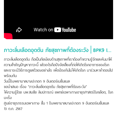
ภาวะลิ่มเลือดอุดตัน ภัยสุขภาพที่ต้องระวัง│BPK9 International Hospital
ภาวะลิ่มเลือดอุดตัน ถือเป็นภัยเงียบด้านสุขภาพที่เราต้องทำความรู้จักและหันมาให้
ความสำคัญปัญหาภาวะนี้ แล้วอะไรคือปัจจัยเสี่ยงที่ก่อให้เกิดโรคอาการของโรค
และเราจะมีวิธีการดูแลตัวเองอย่างไร เพื่อป้องกันไม่ให้เกิดโรค มาร่วมหาคำตอบไป
พร้อมกัน
วันนี้โรงพยาบาลบางปะกอก 9 อินเตอร์เนชั่นแนล
ขอนำเสนอ เรื่อง “ภาวะลิ่มเลือดอุดตัน ภัยสุขภาพที่ต้องระวัง”
ให้ความรู้โดย นพ.สมชัย ลิมปการณ์ แพทย์เฉพาะทางอายุรศาสตร์โรคเลือด, โรค
มะเร็ง
ศูนย์อายุรกรรมเฉพาะทาง ชั้น 1 โรงพยาบาลบางปะกอก 9 อินเตอร์เนชั่นแนล
13 ต.ค. 2567