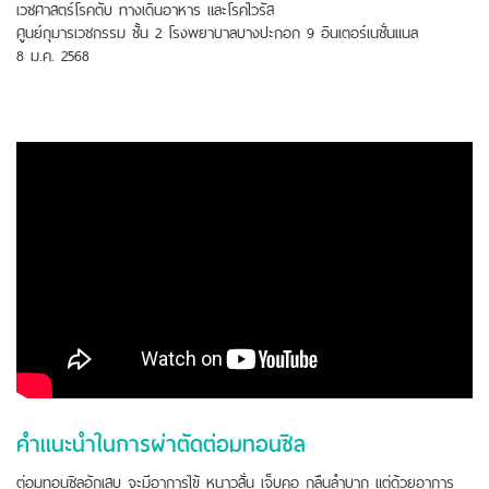
เวชศาสตร์โรคตับ ทางเดินอาหาร และโรคไวรัส
ศูนย์กุมารเวชกรรม ชั้น 2 โรงพยาบาลบางปะกอก 9 อินเตอร์เนชั่นแนล
8 ม.ค. 2568
คำเเนะนำในการผ่าตัดต่อมทอนซิล
ต่อมทอนซิลอักเสบ จะมีอาการไข้ หนาวสั่น เจ็บคอ กลืนลำบาก แต่ด้วยอาการ