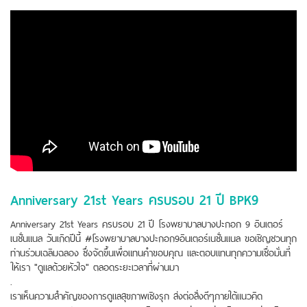
Anniversary 21st Years ครบรอบ 21 ปี BPK9
Anniversary 21st Years ครบรอบ 21 ปี โรงพยาบาลบางปะกอก 9 อินเตอร์
เนชั่นแนล วันเกิดปีนี้ #โรงพยาบาลบางปะกอก9อินเตอร์เนชั่นแนล ขอเชิญชวนทุก
ท่านร่วมเฉลิมฉลอง ซึ่งจัดขึ้นเพื่อแทนคำขอบคุณ และตอบแทนทุกความเชื่อมั่นที่
ให้เรา "ดูแลด้วยหัวใจ" ตลอดระยะเวลาที่ผ่านมา
.
เราเห็นความสำคัญของการดูแลสุขภาพเชิงรุก ส่งต่อสิ่งดีๆภายใต้แนวคิด