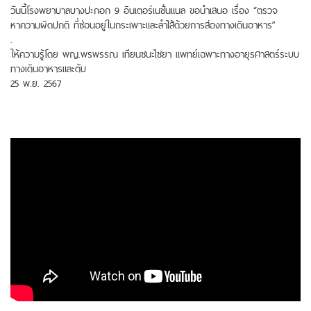
วันนี้โรงพยาบาลบางปะกอก 9 อินเตอร์เนชั่นแนล ขอนำเสนอ เรื่อง “ตรวจ
หาความผิดปกติ ที่ซ่อนอยู่ในกระเพาะและลำไส้ด้วยการส่องทางเดินอาหาร”
.
ให้ความรู้โดย พญ.พรพรรณ เทียนชนะไชยา แพทย์เฉพาะทางอายุรศาสตร์ระบบ
ทางเดินอาหารและตับ
25 พ.ย. 2567