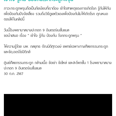
ภาวะกระดูกพรุนถือเป็นภัยเงียบที่เราต้อง เข้าใจสาเหตุของการเกิดโรค รู้ทันให้ทัน
เพื่อป้องกันปัจจัยเสี่ยง รวมถึงวิธีดูแลตัวเองเพื่อป้องกันไม่ให้เกิดโรค คุณหมอ
ตอบให้ในคลิปนี้
วันนี้โรงพยาบาลบางปะกอก 9 อินเตอร์เนชั่นแนล
ขอนำเสนอ เรื่อง “ เข้าใจ รู้ทัน ป้องกัน โรคกระดูกพรุน ”
ให้ความรู้โดย นพ. กลยุทธ ตัณนิติศุภวงษ์ แพทย์เฉพาะทางศัลยกรรมกระดูก
และข้อ,ออร์โธปิดิกส์
ศูนย์ศัลยกรรมกระดูก กล้ามเนื้อ ข้อเข่า ข้อไหล่ และสะโพกชั้น 1 โรงพยาบาลบาง
ปะกอก 9 อินเตอร์เนชั่นแนล
30 ต.ค. 2567