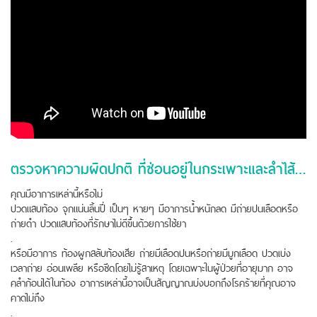
ตรวจหาความผิดปกติ ที่ซ่อนอยู่ในกระเพาะและลำไส้ด้วยการส่องทางเดินอาหาร
คุณมีอาการเหล่านี้หรือไม่
ปวดแสบท้อง จุกแน่นลิ้นปี่ เป็นๆ หายๆ มีอาการน้ำหนักลด มีถ่ายปนเลือดหรือ
ถ่ายดำ ปวดแสบท้องที่รักษาไม่ดีขึ้นด้วยการใช้ยา
.
หรือมีอาการ ท้องผูกสลับท้องเสีย ถ่ายมีเลือดปนหรือถ่ายมีมูกเลือด ปวดเบ่ง
เวลาถ่าย อ่อนเพลีย หรือซีดโดยไม่รู้สาเหตุ โดยเฉพาะในผู้ป่วยที่อายุมาก อาจ
คลำก้อนได้ในท้อง อาการเหล่านี้อาจเป็นสัญญาณบ่งบอกถึงโรคร้ายที่คุณอาจ
คาดไม่ถึง
.