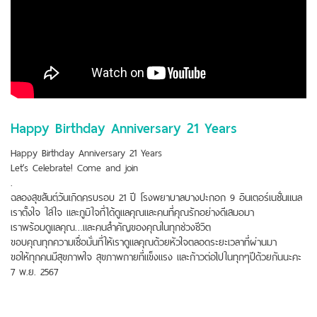
Happy Birthday Anniversary 21 Years
Happy Birthday Anniversary 21 Years
Let’s Celebrate! Come and join
.
ฉลองสุขสันต์วันเกิดครบรอบ 21 ปี โรงพยาบาลบางปะกอก 9 อินเตอร์เนชั่นแนล
เราตั้งใจ ใส่ใจ และภูมิใจที่ได้ดูแลคุณและคนที่คุณรักอย่างดีเสมอมา
เราพร้อมดูแลคุณ…และคนสำคัญของคุณในทุกช่วงชีวิต
ขอบคุณทุกความเชื่อมั่นที่ให้เราดูแลคุณด้วยหัวใจตลอดระยะเวลาที่ผ่านมา
ขอให้ทุกคนมีสุขภาพใจ สุขภาพกายที่แข็งแรง และก้าวต่อไปในทุกๆปีด้วยกันนะคะ
7 พ.ย. 2567