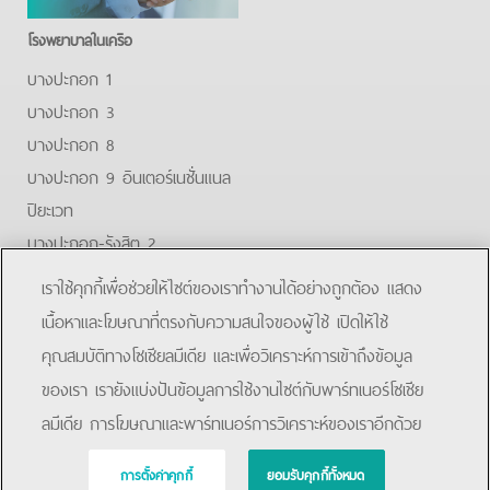
โรงพยาบาลในเครือ
บางปะกอก 1
บางปะกอก 3
บางปะกอก 8
บางปะกอก 9 อินเตอร์เนชั่นแนล
ปิยะเวท
บางปะกอก-รังสิต 2
บางปะกอกสมุทรปราการ
เราใช้คุกกี้เพื่อช่วยให้ไซต์ของเราทำงานได้อย่างถูกต้อง แสดง
Facebook
Youtube
Line
เนื้อหาและโฆษณาที่ตรงกับความสนใจของผู้ใช้ เปิดให้ใช้
คุณสมบัติทางโซเชียลมีเดีย และเพื่อวิเคราะห์การเข้าถึงข้อมูล
โรงพยาบาลบางปะกอก 9 อินเตอร์เนชั่นแนล
ของเรา เรายังแบ่งปันข้อมูลการใช้งานไซต์กับพาร์ทเนอร์โซเชีย
ลมีเดีย การโฆษณาและพาร์ทเนอร์การวิเคราะห์ของเราอีกด้วย
การตั้งค่าคุกกี้
ยอมรับคุกกี้ทั้งหมด
Copyright © 2019 Bangpakok Hospital All rights reserved.