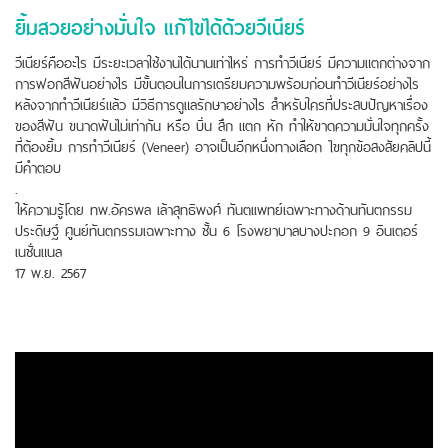
ยิ้มสวยอย่างมั่นใจ แก้ไขได้ด้วยวีเนียร์
วีเนียร์คืออะไร มีระยะเวลาใช้งานได้นานเท่าไหร่ การทำวีเนียร์ มีความแตกต่างจาก
การฟอกสีฟันอย่างไร มีขั้นตอนในการเตรียมความพร้อมก่อนทำวีเนียร์อย่างไร
หลังจากทำวีเนียร์แล้ว มีวิธีการดูแลรักษาอย่างไร สำหรับใครที่ประสบปัญหาเรื่อง
ของสีฟัน ขนาดฟันไม่เท่ากัน หรือ บิ่น สึก แตก หัก ทำให้ขาดความมั่นใจทุกครั้ง
ที่ต้องยิ้ม การทำวีเนียร์ (Veneer) อาจเป็นอีกหนึ่งทางเลือก ไขทุกข้อสงสัยคลิปนี้
มีคำตอบ
.
ให้ความรู้โดย ทพ.อัครพล เล้าสุทธิพงศ์ ทันตเเพทย์เฉพาะทางด้านทันตกรรม
ประดิษฐ์ ศูนย์ทันตกรรมเฉพาะทาง ชั้น 6 โรงพยาบาลบางปะกอก 9 อินเตอร์
เนชั่นแนล
17 พ.ย. 2567