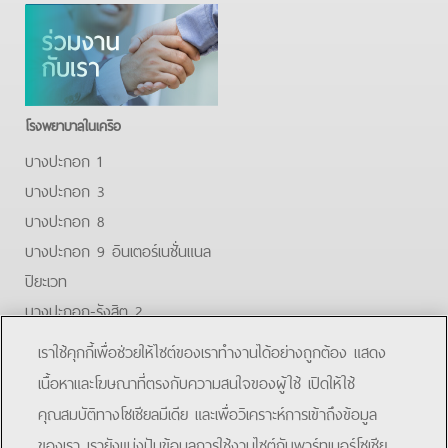
โรงพยาบาลในเครือ
บางปะกอก 1
บางปะกอก 3
บางปะกอก 8
บางปะกอก 9 อินเตอร์เนชั่นแนล
ปิยะเวท
บางปะกอก-รังสิต 2
บางปะกอกสมุทรปราการ
เราใช้คุกกี้เพื่อช่วยให้ไซต์ของเราทำงานได้อย่างถูกต้อง แสดง
Facebook
Youtube
Line
เนื้อหาและโฆษณาที่ตรงกับความสนใจของผู้ใช้ เปิดให้ใช้
คุณสมบัติทางโซเชียลมีเดีย และเพื่อวิเคราะห์การเข้าถึงข้อมูล
โรงพยาบาลบางปะกอก 9 อินเตอร์เนชั่นแนล
ของเรา เรายังแบ่งปันข้อมูลการใช้งานไซต์กับพาร์ทเนอร์โซเชีย