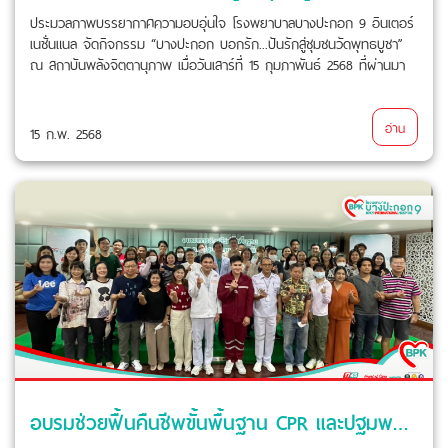
ประมวลภาพบรรยากาศความอบอุ่นใจ โรงพยาบาลบางปะกอก 9 อินเตอร์
เนชั่นแนล จัดกิจกรรม “บางปะกอก บอกรัก...ปันรักสู่ชุมชนวัดพุทธบูชา”
ณ สถาบันพลังจิตตานุภาพ เมื่อวันเสาร์ที่ 15 กุมภาพันธ์ 2568 ที่ผ่านมา
อ่าน
15 ก.พ. 2568
อบรมช่วยฟื้นคืนชีพขั้นพื้นฐาน CPR และปฐมพยาบาลเบื้องต้นให้กับพนักงาน ลูกจ้าง พนักงานเกษียณ ธนาคารกรุงเทพ จำกัด (มหาชน) และครอบครัว