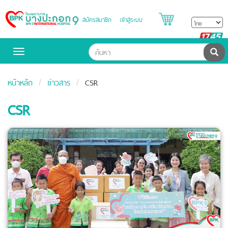
สมัครสมาชิก
เข้าสู่ระบบ
Bangpakok
Hospital
B
H
ค้น
Toggle
navigation
หน้าหลัก
ข่าวสาร
CSR
CSR