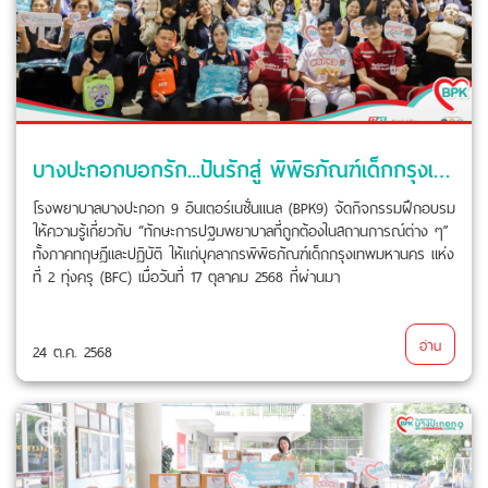
บางปะกอกบอกรัก...ปันรักสู่ พิพิธภัณฑ์เด็กกรุงเทพมหานครแห่งที่ 2 (ทุ่งครุ)
โรงพยาบาลบางปะกอก 9 อินเตอร์เนชั่นแนล (BPK9) จัดกิจกรรมฝึกอบรม
ให้ความรู้เกี่ยวกับ “ทักษะการปฐมพยาบาลที่ถูกต้องในสถานการณ์ต่าง ๆ”
ทั้งภาคทฤษฎีและปฏิบัติ ให้แก่บุคลากรพิพิธภัณฑ์เด็กกรุงเทพมหานคร แห่ง
ที่ 2 ทุ่งครุ (BFC) เมื่อวันที่ 17 ตุลาคม 2568 ที่ผ่านมา
อ่าน
24 ต.ค. 2568