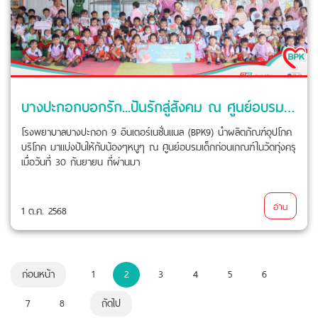
บางปะกอกบอกรัก...ปันรักสู่สังคม ณ ศูนย์อบรมเด็กก่อนเกณฑ์ในวัดทุ่งครุ
โรงพยาบาลบางปะกอก 9 อินเตอร์เนชั่นแนล (BPK9) นำผลิตภัณฑ์อุปโภค
บริโภค มาแบ่งปันให้กับน้องๆหนูๆ ณ ศูนย์อบรมเด็กก่อนเกณฑ์ในวัดทุ่งครุ
เมื่อวันที่ 30 กันยายน ที่ผ่านมา
อ่าน
1 ต.ค. 2568
ก่อนหน้า
1
2
3
4
5
6
7
8
ถัดไป