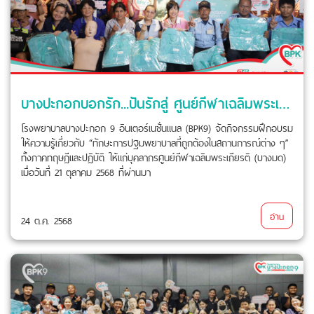
บางปะกอกบอกรัก...ปันรักสู่ ศูนย์กีฬาเฉลิมพระเกียรติ (บางมด)
โรงพยาบาลบางปะกอก 9 อินเตอร์เนชั่นแนล (BPK9) จัดกิจกรรมฝึกอบรม
ให้ความรู้เกี่ยวกับ “ทักษะการปฐมพยาบาลที่ถูกต้องในสถานการณ์ต่าง ๆ”
ทั้งภาคทฤษฎีและปฏิบัติ ให้แก่บุคลากรศูนย์กีฬาเฉลิมพระเกียรติ (บางมด)
เมื่อวันที่ 21 ตุลาคม 2568 ที่ผ่านมา
อ่าน
24 ต.ค. 2568