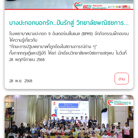
บางปะกอกบอกรัก...ปันรักสู่ วิทยาลัยพณิชยการเชตุพน
โรงพยาบาลบางปะกอก 9 อินเตอร์เนชั่นแนล (BPK9) จัดกิจกรรมฝึกอบรม
ให้ความรู้เกี่ยวกับ
“ทักษะการปฐมพยาบาลที่ถูกต้องในสถานการณ์ต่าง ๆ”
ทั้งภาคทฤษฎีและปฏิบัติ ให้แก่ นักเรียนวิทยาลัยพณิชยการเชตุพน ในวันที่
28 พฤศจิกายน 2568
อ่าน
28 พ.ย. 2568