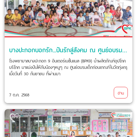
บางปะกอกบอกรัก...ปันรักสู่สังคม ณ ศูนย์อบรมเด็กก่อนเกณฑ์ในวัดทุ่งครุ
โรงพยาบาลบางปะกอก 9 อินเตอร์เนชั่นแนล (BPK9) นำผลิตภัณฑ์อุปโภค
บริโภค มาแบ่งปันให้กับน้องๆหนูๆ ณ ศูนย์อบรมเด็กก่อนเกณฑ์ในวัดทุ่งครุ
เมื่อวันที่ 30 กันยายน ที่ผ่านมา
อ่าน
7 ต.ค. 2568